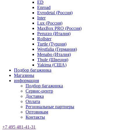
ED
Enroad
Evrodetal (Россия)
Inter
Lux (Россия)
MaxBox PRO (Россия)
Peruzzo (Италия)
Rollster
Turtle (Турция)
Westfalia (Германия)
Menabo (Италия)
Thule (Швеция)
Yakima (США)
Подбор багажника
Магазины
информация
Подбор багажника
Сервис-центр
Доставка
Оплата
Региональные партнеры
Оптовикам
Контакты
+7 495 481-41-31