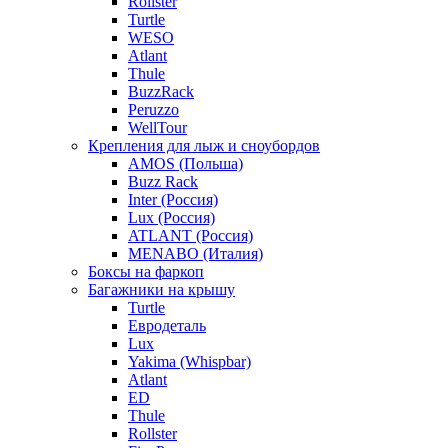
Rollster
Turtle
WESO
Atlant
Thule
BuzzRack
Peruzzo
WellTour
Крепления для лыж и сноубордов
AMOS (Польша)
Buzz Rack
Inter (Россия)
Lux (Россия)
ATLANT (Россия)
MENABO (Италия)
Боксы на фаркоп
Багажники на крышу
Turtle
Евродеталь
Lux
Yakima (Whispbar)
Atlant
ED
Thule
Rollster