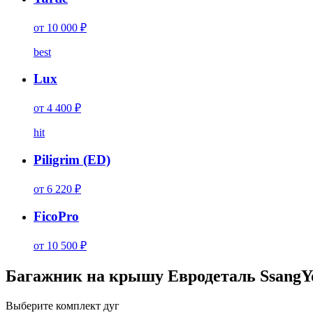
от 10 000 ₽
best
Lux
от 4 400 ₽
hit
Piligrim (ED)
от 6 220 ₽
FicoPro
от 10 500 ₽
Багажник на крышу Евродеталь SsangYo
Выберите комплект дуг