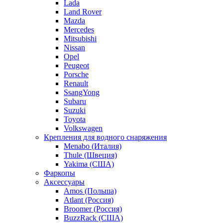
Lada
Land Rover
Mazda
Mercedes
Mitsubishi
Nissan
Opel
Peugeot
Porsche
Renault
SsangYong
Subaru
Suzuki
Toyota
Volkswagen
Крепления для водного снаряжения
Menabo (Италия)
Thule (Швеция)
Yakima (США)
Фаркопы
Аксессуары
Amos (Польша)
Atlant (Россия)
Broomer (Россия)
BuzzRack (США)