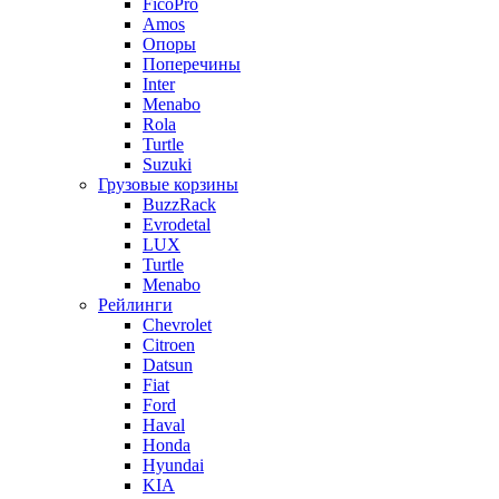
FicoPro
Amos
Опоры
Поперечины
Inter
Menabo
Rola
Turtle
Suzuki
Грузовые корзины
BuzzRack
Evrodetal
LUX
Turtle
Menabo
Рейлинги
Chevrolet
Citroen
Datsun
Fiat
Ford
Haval
Honda
Hyundai
KIA