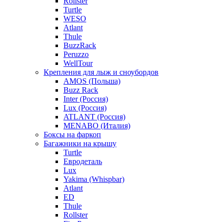
Rollster
Turtle
WESO
Atlant
Thule
BuzzRack
Peruzzo
WellTour
Крепления для лыж и сноубордов
AMOS (Польша)
Buzz Rack
Inter (Россия)
Lux (Россия)
ATLANT (Россия)
MENABO (Италия)
Боксы на фаркоп
Багажники на крышу
Turtle
Евродеталь
Lux
Yakima (Whispbar)
Atlant
ED
Thule
Rollster