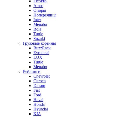
FicoPro
Amos
Опоры
Поперечины
Inter
Menabo
Rola
Turtle
Suzuki
Грузовые корзины
BuzzRack
Evrodetal
LUX
Turtle
Menabo
Рейлинги
Chevrolet
Citroen
Datsun
Fiat
Ford
Haval
Honda
Hyundai
KIA