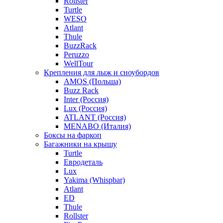
Rollster
Turtle
WESO
Atlant
Thule
BuzzRack
Peruzzo
WellTour
Крепления для лыж и сноубордов
AMOS (Польша)
Buzz Rack
Inter (Россия)
Lux (Россия)
ATLANT (Россия)
MENABO (Италия)
Боксы на фаркоп
Багажники на крышу
Turtle
Евродеталь
Lux
Yakima (Whispbar)
Atlant
ED
Thule
Rollster