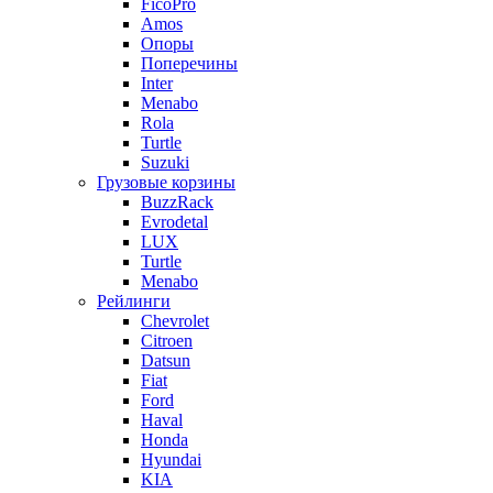
FicoPro
Amos
Опоры
Поперечины
Inter
Menabo
Rola
Turtle
Suzuki
Грузовые корзины
BuzzRack
Evrodetal
LUX
Turtle
Menabo
Рейлинги
Chevrolet
Citroen
Datsun
Fiat
Ford
Haval
Honda
Hyundai
KIA