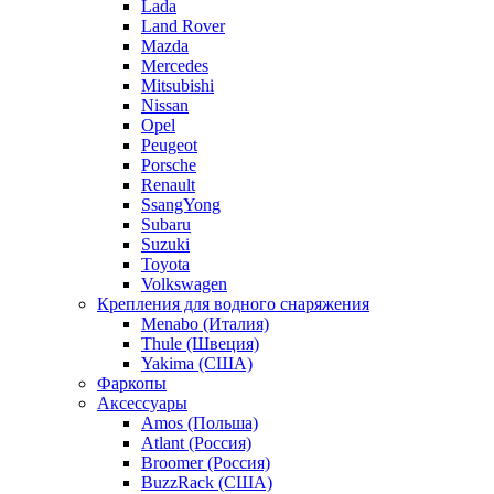
Lada
Land Rover
Mazda
Mercedes
Mitsubishi
Nissan
Opel
Peugeot
Porsche
Renault
SsangYong
Subaru
Suzuki
Toyota
Volkswagen
Крепления для водного снаряжения
Menabo (Италия)
Thule (Швеция)
Yakima (США)
Фаркопы
Аксессуары
Amos (Польша)
Atlant (Россия)
Broomer (Россия)
BuzzRack (США)