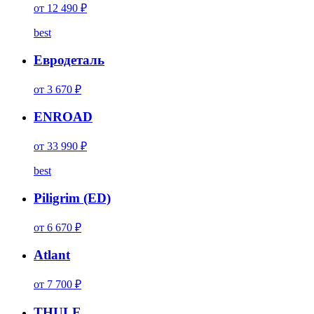
от 12 490 ₽
best
Евродеталь
от 3 670 ₽
ENROAD
от 33 990 ₽
best
Piligrim (ED)
от 6 670 ₽
Atlant
от 7 700 ₽
THULE