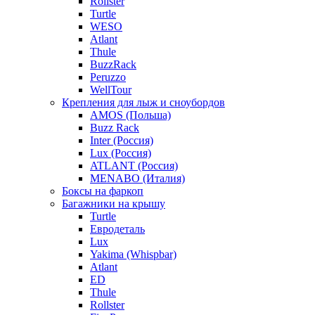
Rollster
Turtle
WESO
Atlant
Thule
BuzzRack
Peruzzo
WellTour
Крепления для лыж и сноубордов
AMOS (Польша)
Buzz Rack
Inter (Россия)
Lux (Россия)
ATLANT (Россия)
MENABO (Италия)
Боксы на фаркоп
Багажники на крышу
Turtle
Евродеталь
Lux
Yakima (Whispbar)
Atlant
ED
Thule
Rollster