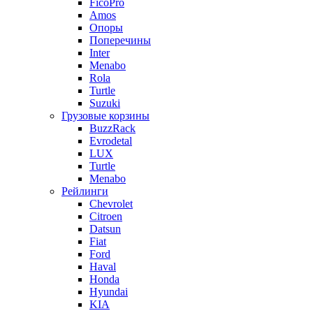
FicoPro
Amos
Опоры
Поперечины
Inter
Menabo
Rola
Turtle
Suzuki
Грузовые корзины
BuzzRack
Evrodetal
LUX
Turtle
Menabo
Рейлинги
Chevrolet
Citroen
Datsun
Fiat
Ford
Haval
Honda
Hyundai
KIA