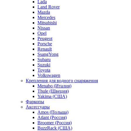
Lada
Land Rover
Mazda
Mercedes
Mitsubishi
Nissan
Opel
Peugeot
Porsche
Renault
SsangYong
Subaru
Suzuki
Toyota
Volkswagen
Крепления для водного снаряжения
Menabo (Италия)
Thule (Швеция)
Yakima (США)
Фаркопы
Аксессуары
Amos (Польша)
Atlant (Россия)
Broomer (Россия)
BuzzRack (США)