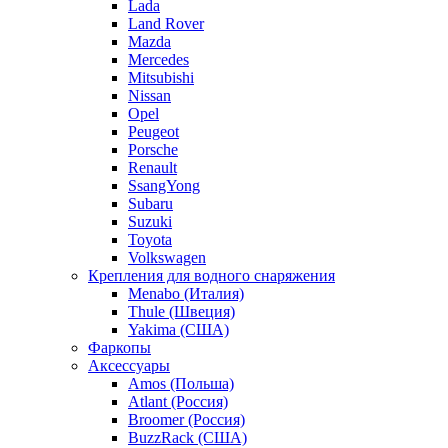
Lada
Land Rover
Mazda
Mercedes
Mitsubishi
Nissan
Opel
Peugeot
Porsche
Renault
SsangYong
Subaru
Suzuki
Toyota
Volkswagen
Крепления для водного снаряжения
Menabo (Италия)
Thule (Швеция)
Yakima (США)
Фаркопы
Аксессуары
Amos (Польша)
Atlant (Россия)
Broomer (Россия)
BuzzRack (США)