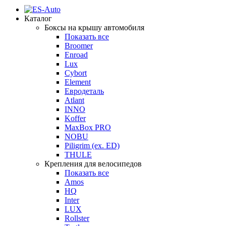
Каталог
Боксы на крышу автомобиля
Показать все
Broomer
Enroad
Lux
Cybort
Element
Евродеталь
Atlant
INNO
Koffer
MaxBox PRO
NOBU
Piligrim (ex. ED)
THULE
Крепления для велосипедов
Показать все
Amos
HQ
Inter
LUX
Rollster