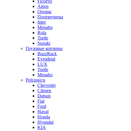
FicoPro
Amos
Опоры
Поперечины
Inter
Menabo
Rola
Turtle
Suzuki
Грузовые корзины
BuzzRack
Evrodetal
LUX
Turtle
Menabo
Рейлинги
Chevrolet
Citroen
Datsun
Fiat
Ford
Haval
Honda
Hyundai
KIA