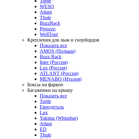
Turtle
WESO
Atlant
Thule
BuzzRack
Peruzzo
WellTour
Крепления для лыж и сноубордов
Показать все
AMOS (Польша)
Buzz Rack
Inter (Россия)
Lux (Россия)
ATLANT (Россия)
MENABO (Италия)
Боксы на фаркоп
Багажники на крышу
Показать все
Turtle
Евродеталь
Lux
Yakima (Whispbar)
Atlant
ED
Thule