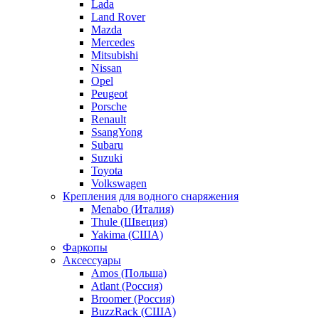
Lada
Land Rover
Mazda
Mercedes
Mitsubishi
Nissan
Opel
Peugeot
Porsche
Renault
SsangYong
Subaru
Suzuki
Toyota
Volkswagen
Крепления для водного снаряжения
Menabo (Италия)
Thule (Швеция)
Yakima (США)
Фаркопы
Аксессуары
Amos (Польша)
Atlant (Россия)
Broomer (Россия)
BuzzRack (США)