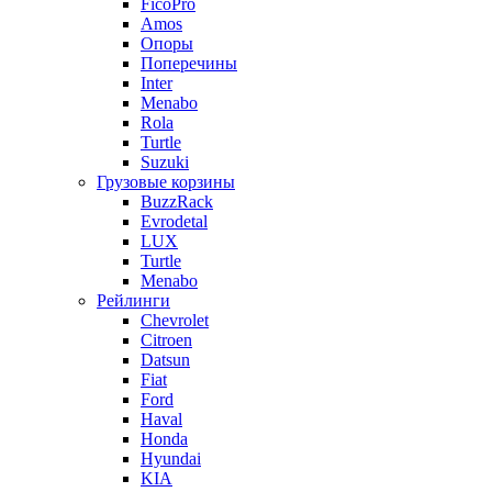
FicoPro
Amos
Опоры
Поперечины
Inter
Menabo
Rola
Turtle
Suzuki
Грузовые корзины
BuzzRack
Evrodetal
LUX
Turtle
Menabo
Рейлинги
Chevrolet
Citroen
Datsun
Fiat
Ford
Haval
Honda
Hyundai
KIA