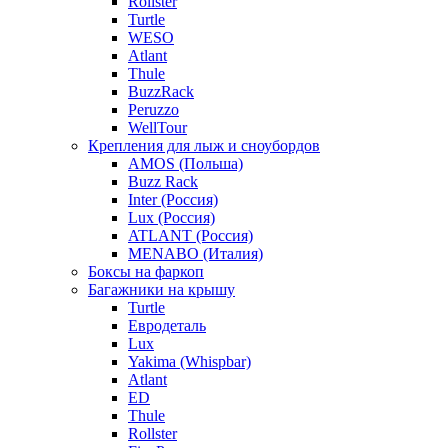
Rollster
Turtle
WESO
Atlant
Thule
BuzzRack
Peruzzo
WellTour
Крепления для лыж и сноубордов
AMOS (Польша)
Buzz Rack
Inter (Россия)
Lux (Россия)
ATLANT (Россия)
MENABO (Италия)
Боксы на фаркоп
Багажники на крышу
Turtle
Евродеталь
Lux
Yakima (Whispbar)
Atlant
ED
Thule
Rollster