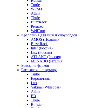
Rollster
Turtle
WESO
Atlant
Thule
BuzzRack
Peruzzo
WellTour
Крепления для лыж и сноубордов
AMOS (Польша)
Buzz Rack
Inter (Россия)
Lux (Россия)
ATLANT (Россия)
MENABO (Италия)
Боксы на фаркоп
Багажники на крышу
Turtle
Евродеталь
Lux
Yakima (Whispbar)
Atlant
ED
Thule
Rollster