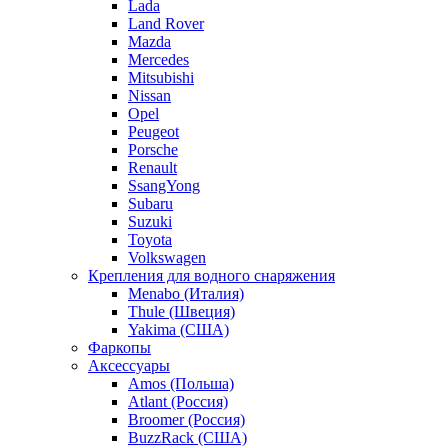
Lada
Land Rover
Mazda
Mercedes
Mitsubishi
Nissan
Opel
Peugeot
Porsche
Renault
SsangYong
Subaru
Suzuki
Toyota
Volkswagen
Крепления для водного снаряжения
Menabo (Италия)
Thule (Швеция)
Yakima (США)
Фаркопы
Аксессуары
Amos (Польша)
Atlant (Россия)
Broomer (Россия)
BuzzRack (США)