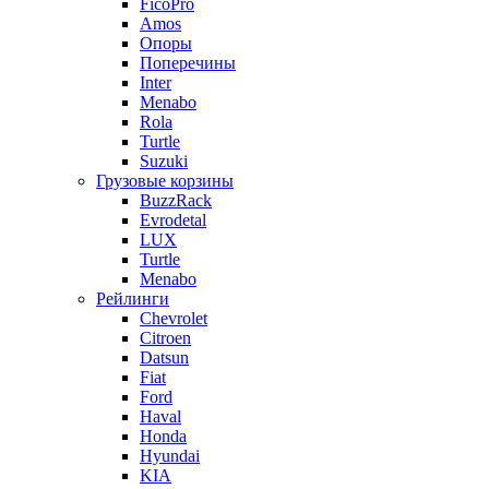
FicoPro
Amos
Опоры
Поперечины
Inter
Menabo
Rola
Turtle
Suzuki
Грузовые корзины
BuzzRack
Evrodetal
LUX
Turtle
Menabo
Рейлинги
Chevrolet
Citroen
Datsun
Fiat
Ford
Haval
Honda
Hyundai
KIA