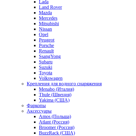
Lada
Land Rover
Mazda
Mercedes
Mitsubishi
Nissan
Opel
Peugeot
Porsche
Renault
SsangYong
Subaru
Suzuki
Toyota
Volkswagen
Крепления для водного снаряжения
Menabo (Италия)
Thule (Швеция)
Yakima (США)
Фаркопы
Аксессуары
Amos (Польша)
Atlant (Россия)
Broomer (Россия)
BuzzRack (США)