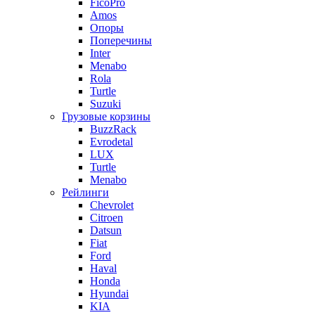
FicoPro
Amos
Опоры
Поперечины
Inter
Menabo
Rola
Turtle
Suzuki
Грузовые корзины
BuzzRack
Evrodetal
LUX
Turtle
Menabo
Рейлинги
Chevrolet
Citroen
Datsun
Fiat
Ford
Haval
Honda
Hyundai
KIA