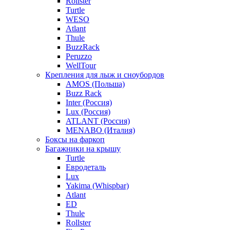
Rollster
Turtle
WESO
Atlant
Thule
BuzzRack
Peruzzo
WellTour
Крепления для лыж и сноубордов
AMOS (Польша)
Buzz Rack
Inter (Россия)
Lux (Россия)
ATLANT (Россия)
MENABO (Италия)
Боксы на фаркоп
Багажники на крышу
Turtle
Евродеталь
Lux
Yakima (Whispbar)
Atlant
ED
Thule
Rollster