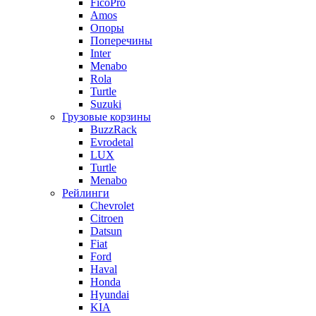
FicoPro
Amos
Опоры
Поперечины
Inter
Menabo
Rola
Turtle
Suzuki
Грузовые корзины
BuzzRack
Evrodetal
LUX
Turtle
Menabo
Рейлинги
Chevrolet
Citroen
Datsun
Fiat
Ford
Haval
Honda
Hyundai
KIA