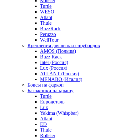
Rollster
Turtle
WESO
Atlant
Thule
BuzzRack
Peruzzo
WellTour
Крепления для лыж и сноубордов
AMOS (Польша)
Buzz Rack
Inter (Россия)
Lux (Россия)
ATLANT (Россия)
MENABO (Италия)
Боксы на фаркоп
Багажники на крышу
Turtle
Евродеталь
Lux
Yakima (Whispbar)
Atlant
ED
Thule
Rollster