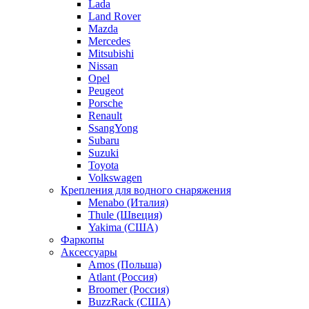
Lada
Land Rover
Mazda
Mercedes
Mitsubishi
Nissan
Opel
Peugeot
Porsche
Renault
SsangYong
Subaru
Suzuki
Toyota
Volkswagen
Крепления для водного снаряжения
Menabo (Италия)
Thule (Швеция)
Yakima (США)
Фаркопы
Аксессуары
Amos (Польша)
Atlant (Россия)
Broomer (Россия)
BuzzRack (США)