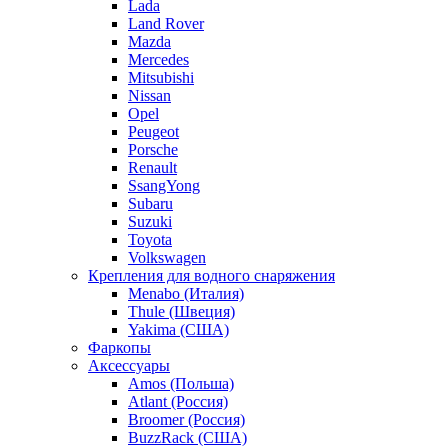
Lada
Land Rover
Mazda
Mercedes
Mitsubishi
Nissan
Opel
Peugeot
Porsche
Renault
SsangYong
Subaru
Suzuki
Toyota
Volkswagen
Крепления для водного снаряжения
Menabo (Италия)
Thule (Швеция)
Yakima (США)
Фаркопы
Аксессуары
Amos (Польша)
Atlant (Россия)
Broomer (Россия)
BuzzRack (США)