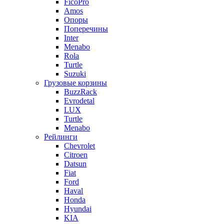
FicoPro
Amos
Опоры
Поперечины
Inter
Menabo
Rola
Turtle
Suzuki
Грузовые корзины
BuzzRack
Evrodetal
LUX
Turtle
Menabo
Рейлинги
Chevrolet
Citroen
Datsun
Fiat
Ford
Haval
Honda
Hyundai
KIA