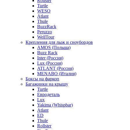
Rollster
Turtle
WESO
Atlant
Thule
BuzzRack
Peruzzo
WellTour
Крепления для лыж и сноубордов
AMOS (Польша)
Buzz Rack
Inter (Россия)
Lux (Россия)
ATLANT (Россия)
MENABO (Италия)
Боксы на фаркоп
Багажники на крышу
Turtle
Евродеталь
Lux
Yakima (Whispbar)
Atlant
ED
Thule
Rollster