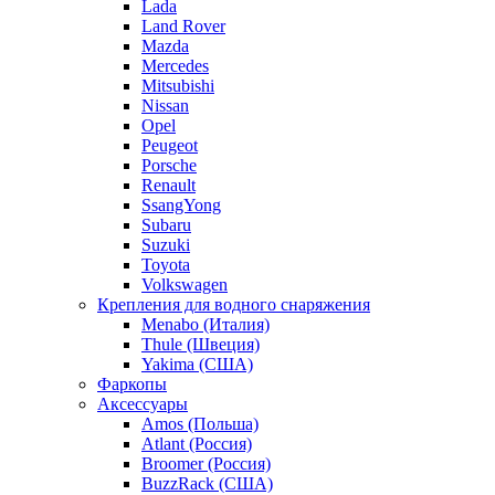
Lada
Land Rover
Mazda
Mercedes
Mitsubishi
Nissan
Opel
Peugeot
Porsche
Renault
SsangYong
Subaru
Suzuki
Toyota
Volkswagen
Крепления для водного снаряжения
Menabo (Италия)
Thule (Швеция)
Yakima (США)
Фаркопы
Аксессуары
Amos (Польша)
Atlant (Россия)
Broomer (Россия)
BuzzRack (США)