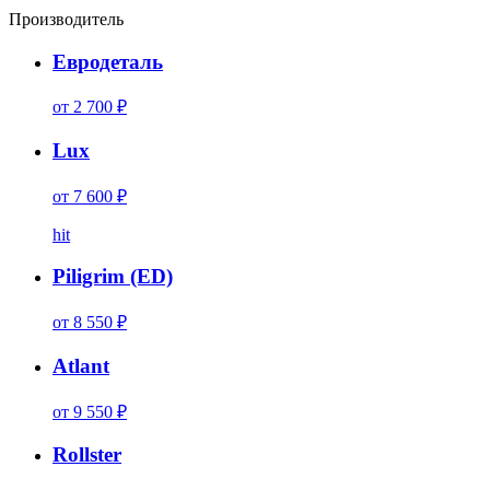
Производитель
Евродеталь
от 2 700 ₽
Lux
от 7 600 ₽
hit
Piligrim (ED)
от 8 550 ₽
Atlant
от 9 550 ₽
Rollster