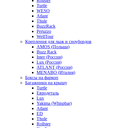
Rollster
Turtle
WESO
Atlant
Thule
BuzzRack
Peruzzo
WellTour
Крепления для лыж и сноубордов
AMOS (Польша)
Buzz Rack
Inter (Россия)
Lux (Россия)
ATLANT (Россия)
MENABO (Италия)
Боксы на фаркоп
Багажники на крышу
Turtle
Евродеталь
Lux
Yakima (Whispbar)
Atlant
ED
Thule
Rollster