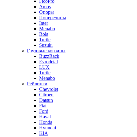
FicoPro
Amos
Опоры
Поперечины
Inter
Menabo
Rola
Turtle
Suzuki
Грузовые корзины
BuzzRack
Evrodetal
LUX
Turtle
Menabo
Рейлинги
Chevrolet
Citroen
Datsun
Fiat
Ford
Haval
Honda
Hyundai
KIA