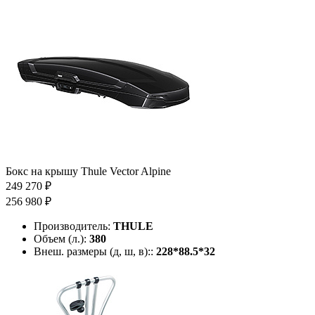
Бокс на крышу Thule Vector Alpine
249 270 ₽
256 980 ₽
Производитель:
THULE
Объем (л.):
380
Внеш. размеры (д, ш, в)::
228*88.5*32