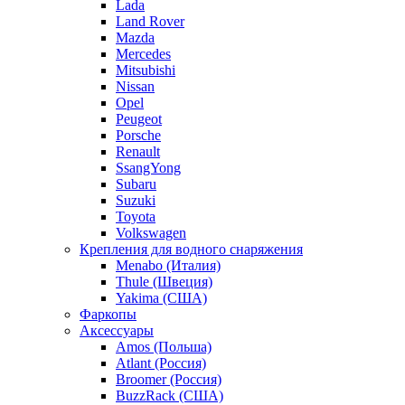
Lada
Land Rover
Mazda
Mercedes
Mitsubishi
Nissan
Opel
Peugeot
Porsche
Renault
SsangYong
Subaru
Suzuki
Toyota
Volkswagen
Крепления для водного снаряжения
Menabo (Италия)
Thule (Швеция)
Yakima (США)
Фаркопы
Аксессуары
Amos (Польша)
Atlant (Россия)
Broomer (Россия)
BuzzRack (США)