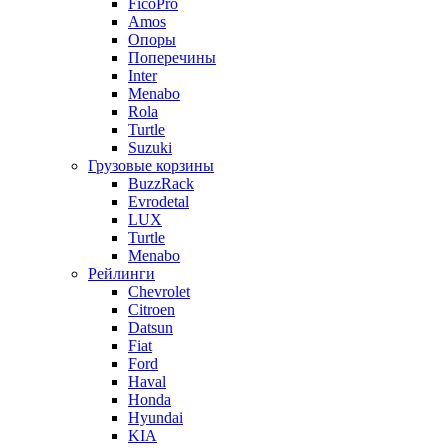
FicoPro
Amos
Опоры
Поперечины
Inter
Menabo
Rola
Turtle
Suzuki
Грузовые корзины
BuzzRack
Evrodetal
LUX
Turtle
Menabo
Рейлинги
Chevrolet
Citroen
Datsun
Fiat
Ford
Haval
Honda
Hyundai
KIA