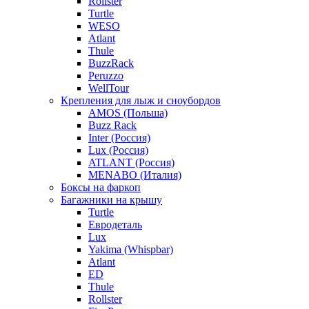
Rollster
Turtle
WESO
Atlant
Thule
BuzzRack
Peruzzo
WellTour
Крепления для лыж и сноубордов
AMOS (Польша)
Buzz Rack
Inter (Россия)
Lux (Россия)
ATLANT (Россия)
MENABO (Италия)
Боксы на фаркоп
Багажники на крышу
Turtle
Евродеталь
Lux
Yakima (Whispbar)
Atlant
ED
Thule
Rollster