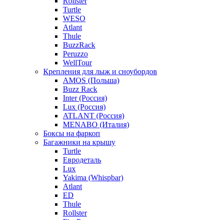
Rollster
Turtle
WESO
Atlant
Thule
BuzzRack
Peruzzo
WellTour
Крепления для лыж и сноубордов
AMOS (Польша)
Buzz Rack
Inter (Россия)
Lux (Россия)
ATLANT (Россия)
MENABO (Италия)
Боксы на фаркоп
Багажники на крышу
Turtle
Евродеталь
Lux
Yakima (Whispbar)
Atlant
ED
Thule
Rollster