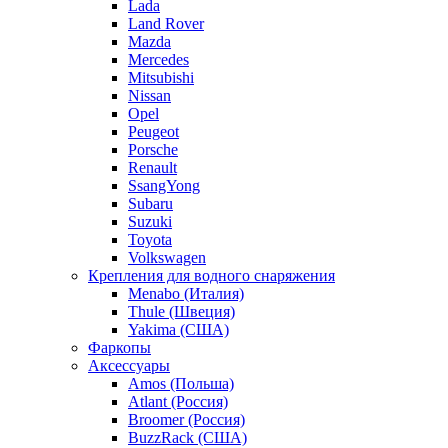
Lada
Land Rover
Mazda
Mercedes
Mitsubishi
Nissan
Opel
Peugeot
Porsche
Renault
SsangYong
Subaru
Suzuki
Toyota
Volkswagen
Крепления для водного снаряжения
Menabo (Италия)
Thule (Швеция)
Yakima (США)
Фаркопы
Аксессуары
Amos (Польша)
Atlant (Россия)
Broomer (Россия)
BuzzRack (США)