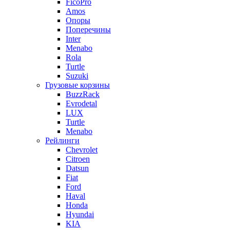
FicoPro
Amos
Опоры
Поперечины
Inter
Menabo
Rola
Turtle
Suzuki
Грузовые корзины
BuzzRack
Evrodetal
LUX
Turtle
Menabo
Рейлинги
Chevrolet
Citroen
Datsun
Fiat
Ford
Haval
Honda
Hyundai
KIA