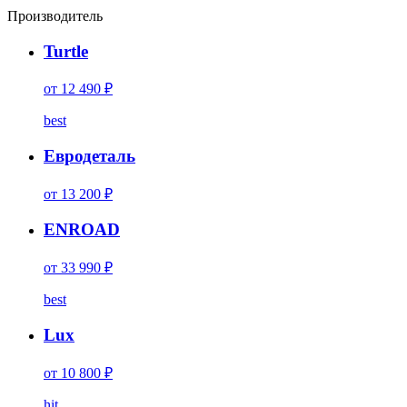
Производитель
Turtle
от 12 490 ₽
best
Евродеталь
от 13 200 ₽
ENROAD
от 33 990 ₽
best
Lux
от 10 800 ₽
hit