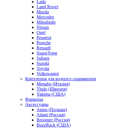
Lada
Land Rover
Mazda
Mercedes
Mitsubishi
Nissan
Opel
Peugeot
Porsche
Renault
SsangYong
Subaru
Suzuki
Toyota
Volkswagen
Крепления для водного снаряжения
Menabo (Италия)
Thule (Швеция)
Yakima (США)
Фаркопы
Аксессуары
Amos (Польша)
Atlant (Россия)
Broomer (Россия)
BuzzRack (США)