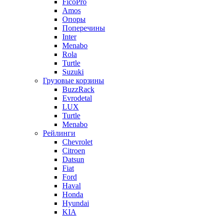
FicoPro
Amos
Опоры
Поперечины
Inter
Menabo
Rola
Turtle
Suzuki
Грузовые корзины
BuzzRack
Evrodetal
LUX
Turtle
Menabo
Рейлинги
Chevrolet
Citroen
Datsun
Fiat
Ford
Haval
Honda
Hyundai
KIA