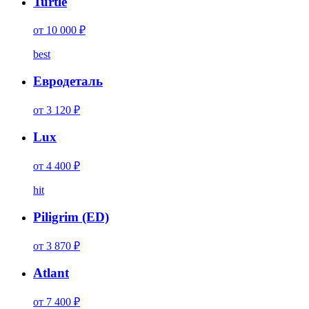
Turtle
от 10 000 ₽
best
Евродеталь
от 3 120 ₽
Lux
от 4 400 ₽
hit
Piligrim (ED)
от 3 870 ₽
Atlant
от 7 400 ₽