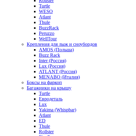
Rollster
Turtle
WESO
Atlant
Thule
BuzzRack
Peruzzo
WellTour
Крепления для лыж и сноубордов
AMOS (Польша)
Buzz Rack
Inter (Россия)
Lux (Россия)
ATLANT (Россия)
MENABO (Италия)
Боксы на фаркоп
Багажники на крышу
Turtle
Евродеталь
Lux
Yakima (Whispbar)
Atlant
ED
Thule
Rollster