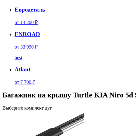
Евродеталь
от 13 200 ₽
ENROAD
от 33 990 ₽
best
Atlant
от 7 700 ₽
Багажник на крышу Turtle KIA Niro 5d 
Выберите комплект дуг