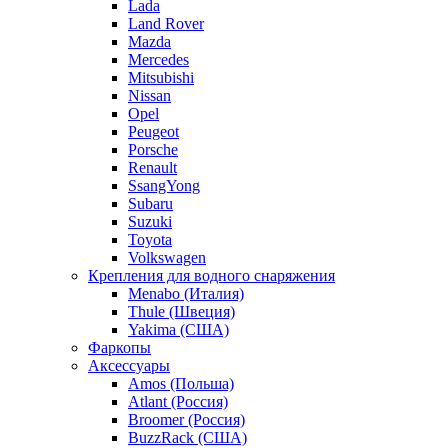
Lada
Land Rover
Mazda
Mercedes
Mitsubishi
Nissan
Opel
Peugeot
Porsche
Renault
SsangYong
Subaru
Suzuki
Toyota
Volkswagen
Крепления для водного снаряжения
Menabo (Италия)
Thule (Швеция)
Yakima (США)
Фаркопы
Аксессуары
Amos (Польша)
Atlant (Россия)
Broomer (Россия)
BuzzRack (США)