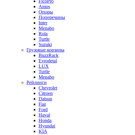
FicoPro
Amos
Опоры
Поперечины
Inter
Menabo
Rola
Turtle
Suzuki
Грузовые корзины
BuzzRack
Evrodetal
LUX
Turtle
Menabo
Рейлинги
Chevrolet
Citroen
Datsun
Fiat
Ford
Haval
Honda
Hyundai
KIA