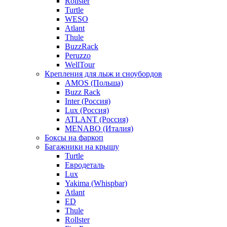
Rollster
Turtle
WESO
Atlant
Thule
BuzzRack
Peruzzo
WellTour
Крепления для лыж и сноубордов
AMOS (Польша)
Buzz Rack
Inter (Россия)
Lux (Россия)
ATLANT (Россия)
MENABO (Италия)
Боксы на фаркоп
Багажники на крышу
Turtle
Евродеталь
Lux
Yakima (Whispbar)
Atlant
ED
Thule
Rollster