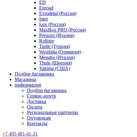
ED
Enroad
Evrodetal (Россия)
Inter
Lux (Россия)
MaxBox PRO (Россия)
Peruzzo (Италия)
Rollster
Turtle (Турция)
Westfalia (Германия)
Menabo (Италия)
Thule (Швеция)
Yakima (США)
Подбор багажника
Магазины
информация
Подбор багажника
Сервис-центр
Доставка
Оплата
Региональные партнеры
Оптовикам
Контакты
+7 495 481-41-31