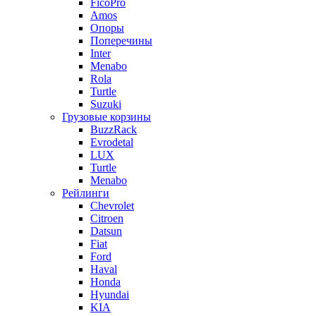
FicoPro
Amos
Опоры
Поперечины
Inter
Menabo
Rola
Turtle
Suzuki
Грузовые корзины
BuzzRack
Evrodetal
LUX
Turtle
Menabo
Рейлинги
Chevrolet
Citroen
Datsun
Fiat
Ford
Haval
Honda
Hyundai
KIA