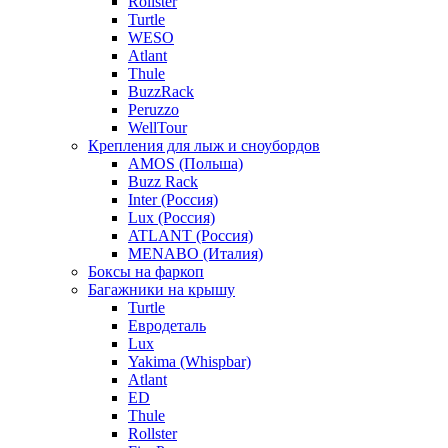
Rollster
Turtle
WESO
Atlant
Thule
BuzzRack
Peruzzo
WellTour
Крепления для лыж и сноубордов
AMOS (Польша)
Buzz Rack
Inter (Россия)
Lux (Россия)
ATLANT (Россия)
MENABO (Италия)
Боксы на фаркоп
Багажники на крышу
Turtle
Евродеталь
Lux
Yakima (Whispbar)
Atlant
ED
Thule
Rollster