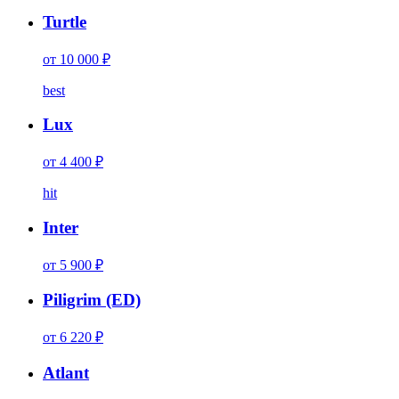
Turtle
от 10 000 ₽
best
Lux
от 4 400 ₽
hit
Inter
от 5 900 ₽
Piligrim (ED)
от 6 220 ₽
Atlant