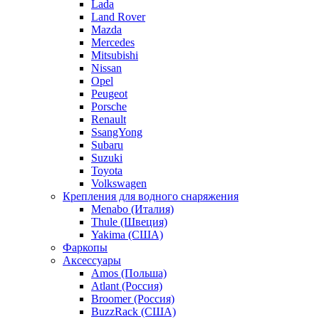
Lada
Land Rover
Mazda
Mercedes
Mitsubishi
Nissan
Opel
Peugeot
Porsche
Renault
SsangYong
Subaru
Suzuki
Toyota
Volkswagen
Крепления для водного снаряжения
Menabo (Италия)
Thule (Швеция)
Yakima (США)
Фаркопы
Аксессуары
Amos (Польша)
Atlant (Россия)
Broomer (Россия)
BuzzRack (США)