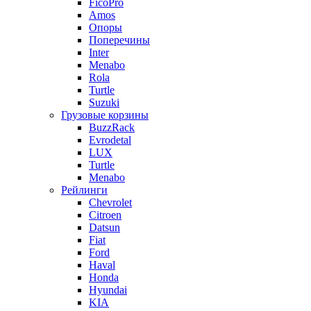
FicoPro
Amos
Опоры
Поперечины
Inter
Menabo
Rola
Turtle
Suzuki
Грузовые корзины
BuzzRack
Evrodetal
LUX
Turtle
Menabo
Рейлинги
Chevrolet
Citroen
Datsun
Fiat
Ford
Haval
Honda
Hyundai
KIA