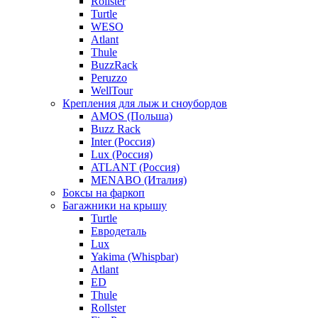
Rollster
Turtle
WESO
Atlant
Thule
BuzzRack
Peruzzo
WellTour
Крепления для лыж и сноубордов
AMOS (Польша)
Buzz Rack
Inter (Россия)
Lux (Россия)
ATLANT (Россия)
MENABO (Италия)
Боксы на фаркоп
Багажники на крышу
Turtle
Евродеталь
Lux
Yakima (Whispbar)
Atlant
ED
Thule
Rollster