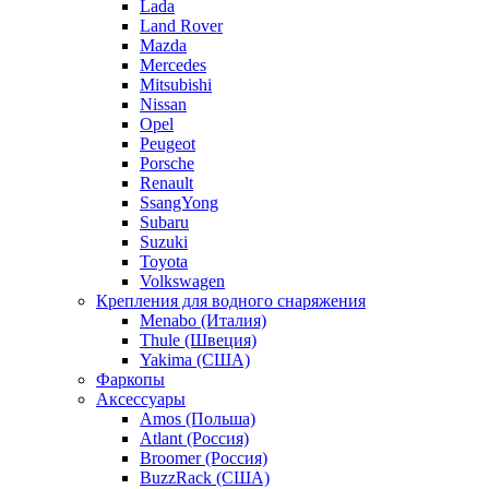
Lada
Land Rover
Mazda
Mercedes
Mitsubishi
Nissan
Opel
Peugeot
Porsche
Renault
SsangYong
Subaru
Suzuki
Toyota
Volkswagen
Крепления для водного снаряжения
Menabo (Италия)
Thule (Швеция)
Yakima (США)
Фаркопы
Аксессуары
Amos (Польша)
Atlant (Россия)
Broomer (Россия)
BuzzRack (США)