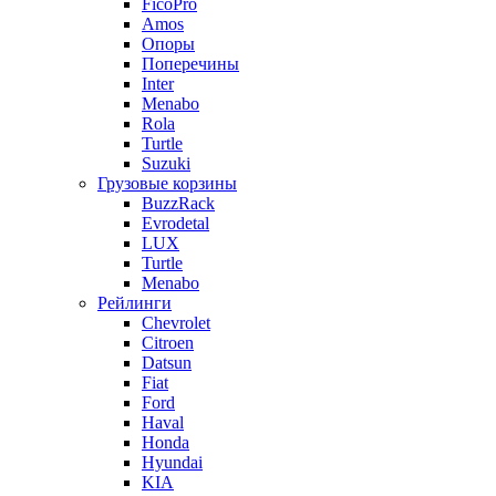
FicoPro
Amos
Опоры
Поперечины
Inter
Menabo
Rola
Turtle
Suzuki
Грузовые корзины
BuzzRack
Evrodetal
LUX
Turtle
Menabo
Рейлинги
Chevrolet
Citroen
Datsun
Fiat
Ford
Haval
Honda
Hyundai
KIA