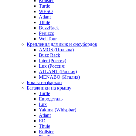
Rollster
Turtle
WESO
Atlant
Thule
BuzzRack
Peruzzo
WellTour
Крепления для лыж и сноубордов
AMOS (Польша)
Buzz Rack
Inter (Россия)
Lux (Россия)
ATLANT (Россия)
MENABO (Италия)
Боксы на фаркоп
Багажники на крышу
Turtle
Евродеталь
Lux
Yakima (Whispbar)
Atlant
ED
Thule
Rollster