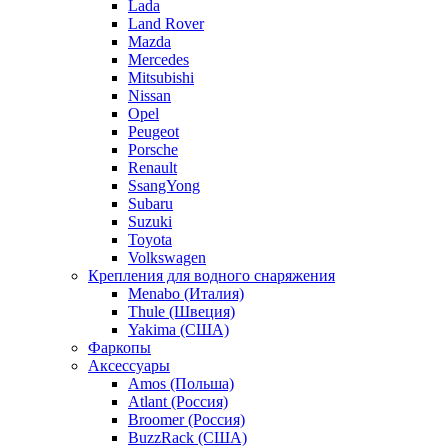
Lada
Land Rover
Mazda
Mercedes
Mitsubishi
Nissan
Opel
Peugeot
Porsche
Renault
SsangYong
Subaru
Suzuki
Toyota
Volkswagen
Крепления для водного снаряжения
Menabo (Италия)
Thule (Швеция)
Yakima (США)
Фаркопы
Аксессуары
Amos (Польша)
Atlant (Россия)
Broomer (Россия)
BuzzRack (США)