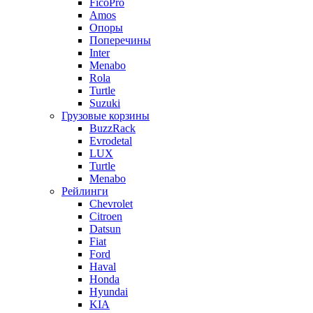
FicoPro
Amos
Опоры
Поперечины
Inter
Menabo
Rola
Turtle
Suzuki
Грузовые корзины
BuzzRack
Evrodetal
LUX
Turtle
Menabo
Рейлинги
Chevrolet
Citroen
Datsun
Fiat
Ford
Haval
Honda
Hyundai
KIA