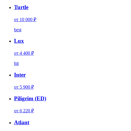
Turtle
от 10 000 ₽
best
Lux
от 4 400 ₽
hit
Inter
от 5 900 ₽
Piligrim (ED)
от 6 220 ₽
Atlant