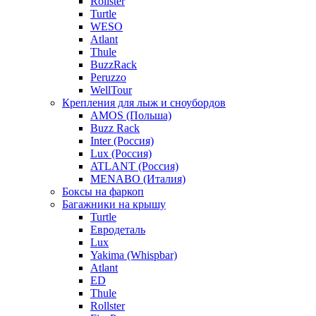
Rollster
Turtle
WESO
Atlant
Thule
BuzzRack
Peruzzo
WellTour
Крепления для лыж и сноубордов
AMOS (Польша)
Buzz Rack
Inter (Россия)
Lux (Россия)
ATLANT (Россия)
MENABO (Италия)
Боксы на фаркоп
Багажники на крышу
Turtle
Евродеталь
Lux
Yakima (Whispbar)
Atlant
ED
Thule
Rollster