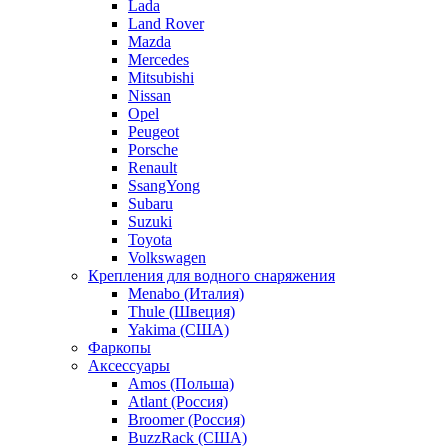
Lada
Land Rover
Mazda
Mercedes
Mitsubishi
Nissan
Opel
Peugeot
Porsche
Renault
SsangYong
Subaru
Suzuki
Toyota
Volkswagen
Крепления для водного снаряжения
Menabo (Италия)
Thule (Швеция)
Yakima (США)
Фаркопы
Аксессуары
Amos (Польша)
Atlant (Россия)
Broomer (Россия)
BuzzRack (США)