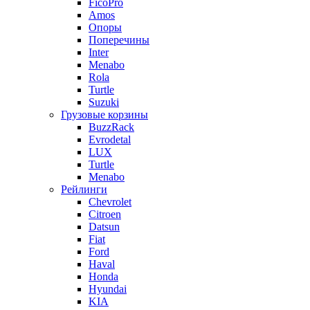
FicoPro
Amos
Опоры
Поперечины
Inter
Menabo
Rola
Turtle
Suzuki
Грузовые корзины
BuzzRack
Evrodetal
LUX
Turtle
Menabo
Рейлинги
Chevrolet
Citroen
Datsun
Fiat
Ford
Haval
Honda
Hyundai
KIA