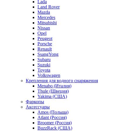
Lada
Land Rover
Mazda
Mercedes
Mitsubishi
Nissan
Opel
Peugeot
Porsche
Renault
SsangYong
Subaru
Suzuki
Toyota
Volkswagen
Крепления для водного снаряжения
Menabo (Италия)
Thule (Швеция)
Yakima (США)
Фаркопы
Аксессуары
Amos (Польша)
Atlant (Россия)
Broomer (Россия)
BuzzRack (США)