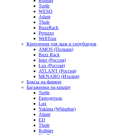
Rollster
Turtle
WESO
Atlant
Thule
BuzzRack
Peruzzo
WellTour
Крепления для лыж и сноубордов
AMOS (Польша)
Buzz Rack
Inter (Россия)
Lux (Россия)
ATLANT (Россия)
MENABO (Италия)
Боксы на фаркоп
Багажники на крышу
Turtle
Евродеталь
Lux
Yakima (Whispbar)
Atlant
ED
Thule
Rollster