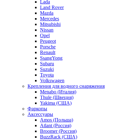
Lada
Land Rover
Mazda
Mercedes
Mitsubishi
Nissan
Opel
Peugeot
Porsche
Renault
SsangYong
Subaru
Suzuki
Toyota
Volkswagen
Крепления для водного снаряжения
Menabo (Италия)
Thule (Швеция)
Yakima (США)
Фаркопы
Аксессуары
Amos (Польша)
Atlant (Россия)
Broomer (Россия)
BuzzRack (США)