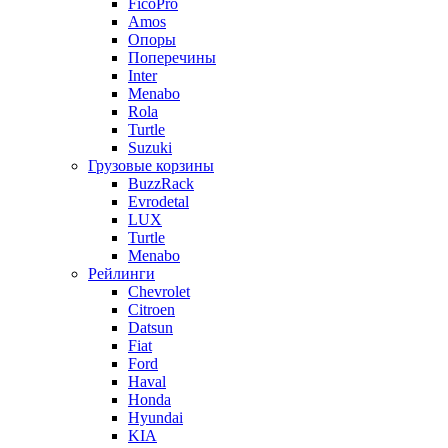
FicoPro
Amos
Опоры
Поперечины
Inter
Menabo
Rola
Turtle
Suzuki
Грузовые корзины
BuzzRack
Evrodetal
LUX
Turtle
Menabo
Рейлинги
Chevrolet
Citroen
Datsun
Fiat
Ford
Haval
Honda
Hyundai
KIA