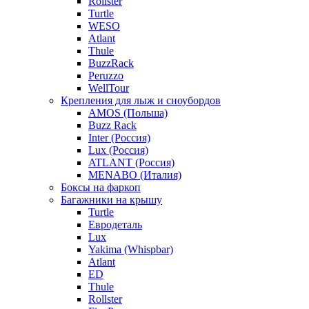
Rollster
Turtle
WESO
Atlant
Thule
BuzzRack
Peruzzo
WellTour
Крепления для лыж и сноубордов
AMOS (Польша)
Buzz Rack
Inter (Россия)
Lux (Россия)
ATLANT (Россия)
MENABO (Италия)
Боксы на фаркоп
Багажники на крышу
Turtle
Евродеталь
Lux
Yakima (Whispbar)
Atlant
ED
Thule
Rollster