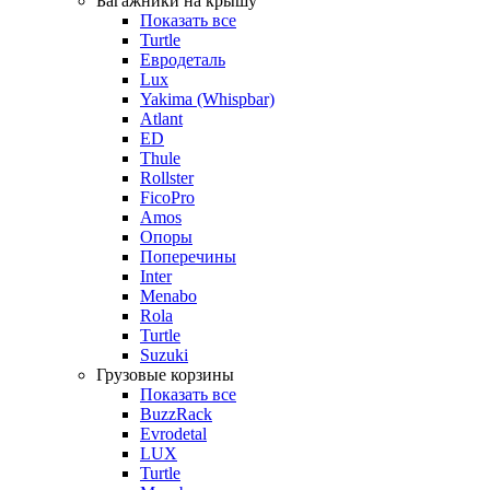
Багажники на крышу
Показать все
Turtle
Евродеталь
Lux
Yakima (Whispbar)
Atlant
ED
Thule
Rollster
FicoPro
Amos
Опоры
Поперечины
Inter
Menabo
Rola
Turtle
Suzuki
Грузовые корзины
Показать все
BuzzRack
Evrodetal
LUX
Turtle