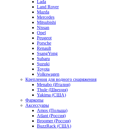
Lada
Land Rover
Mazda
Mercedes
Mitsubishi
Nissan
Opel
Peugeot
Porsche
Renault
SsangYong
Subaru
Suzuki
Toyota
Volkswagen
Крепления для водного снаряжения
Menabo (Италия)
Thule (Швеция)
Yakima (США)
Фаркопы
Аксессуары
Amos (Польша)
Atlant (Россия)
Broomer (Россия)
BuzzRack (США)