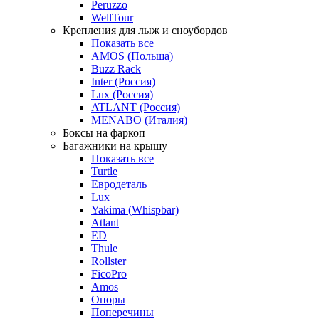
Peruzzo
WellTour
Крепления для лыж и сноубордов
Показать все
AMOS (Польша)
Buzz Rack
Inter (Россия)
Lux (Россия)
ATLANT (Россия)
MENABO (Италия)
Боксы на фаркоп
Багажники на крышу
Показать все
Turtle
Евродеталь
Lux
Yakima (Whispbar)
Atlant
ED
Thule
Rollster
FicoPro
Amos
Опоры
Поперечины