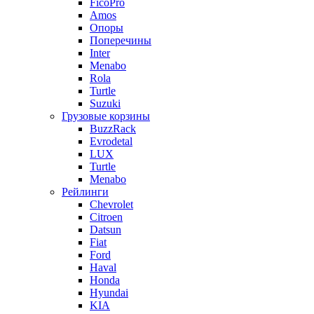
FicoPro
Amos
Опоры
Поперечины
Inter
Menabo
Rola
Turtle
Suzuki
Грузовые корзины
BuzzRack
Evrodetal
LUX
Turtle
Menabo
Рейлинги
Chevrolet
Citroen
Datsun
Fiat
Ford
Haval
Honda
Hyundai
KIA