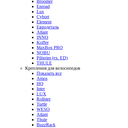
Broomer
Enroad
Lux
Cybort
Element
Евродеталь
Atlant
INNO
Koffer
MaxBox PRO
NOBU
Piligrim (ex. ED)
THULE
Крепления для велосипедов
Показать все
Amos
HQ
Inter
LUX
Rollster
Turtle
WESO
Atlant
Thule
BuzzRack