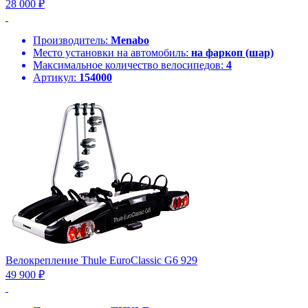
28 000 ₽
Производитель:
Menabo
Место установки на автомобиль:
на фаркоп (шар)
Максимальное количество велосипедов:
4
Артикул:
154000
Велокрепление Thule EuroClassic G6 929
49 900 ₽