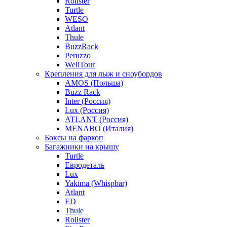
Rollster
Turtle
WESO
Atlant
Thule
BuzzRack
Peruzzo
WellTour
Крепления для лыж и сноубордов
AMOS (Польша)
Buzz Rack
Inter (Россия)
Lux (Россия)
ATLANT (Россия)
MENABO (Италия)
Боксы на фаркоп
Багажники на крышу
Turtle
Евродеталь
Lux
Yakima (Whispbar)
Atlant
ED
Thule
Rollster