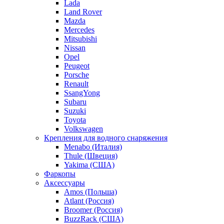
Lada
Land Rover
Mazda
Mercedes
Mitsubishi
Nissan
Opel
Peugeot
Porsche
Renault
SsangYong
Subaru
Suzuki
Toyota
Volkswagen
Крепления для водного снаряжения
Menabo (Италия)
Thule (Швеция)
Yakima (США)
Фаркопы
Аксессуары
Amos (Польша)
Atlant (Россия)
Broomer (Россия)
BuzzRack (США)