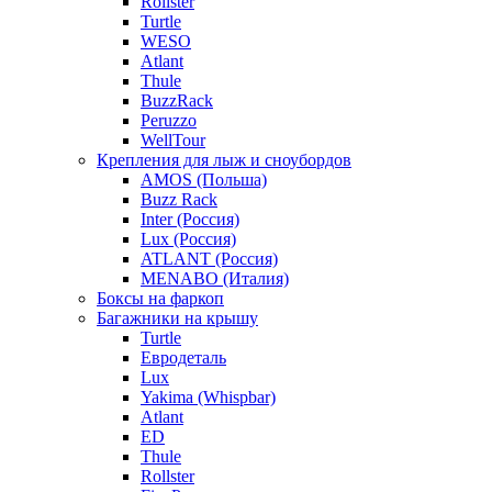
Rollster
Turtle
WESO
Atlant
Thule
BuzzRack
Peruzzo
WellTour
Крепления для лыж и сноубордов
AMOS (Польша)
Buzz Rack
Inter (Россия)
Lux (Россия)
ATLANT (Россия)
MENABO (Италия)
Боксы на фаркоп
Багажники на крышу
Turtle
Евродеталь
Lux
Yakima (Whispbar)
Atlant
ED
Thule
Rollster