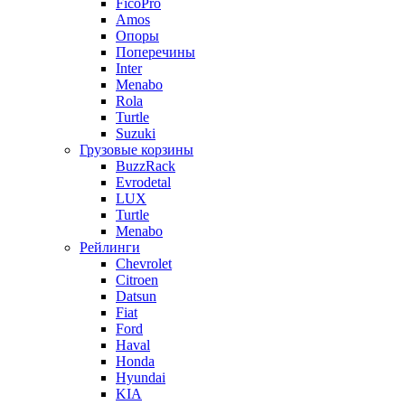
FicoPro
Amos
Опоры
Поперечины
Inter
Menabo
Rola
Turtle
Suzuki
Грузовые корзины
BuzzRack
Evrodetal
LUX
Turtle
Menabo
Рейлинги
Chevrolet
Citroen
Datsun
Fiat
Ford
Haval
Honda
Hyundai
KIA