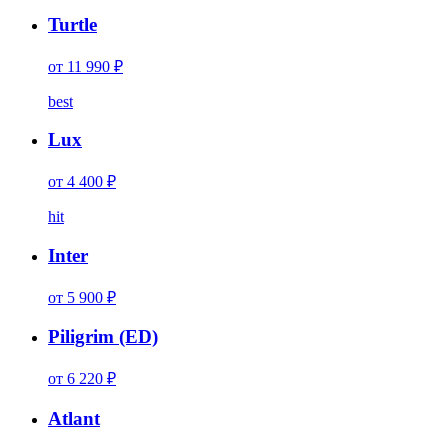
Turtle
от 11 990 ₽
best
Lux
от 4 400 ₽
hit
Inter
от 5 900 ₽
Piligrim (ED)
от 6 220 ₽
Atlant