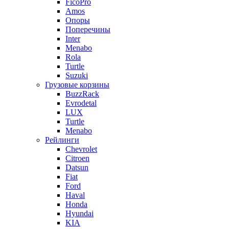
FicoPro
Amos
Опоры
Поперечины
Inter
Menabo
Rola
Turtle
Suzuki
Грузовые корзины
BuzzRack
Evrodetal
LUX
Turtle
Menabo
Рейлинги
Chevrolet
Citroen
Datsun
Fiat
Ford
Haval
Honda
Hyundai
KIA