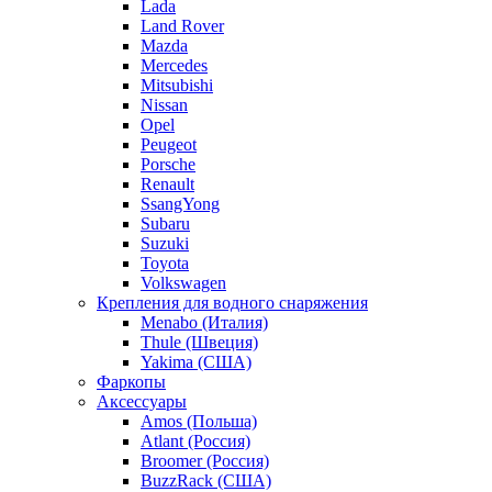
Lada
Land Rover
Mazda
Mercedes
Mitsubishi
Nissan
Opel
Peugeot
Porsche
Renault
SsangYong
Subaru
Suzuki
Toyota
Volkswagen
Крепления для водного снаряжения
Menabo (Италия)
Thule (Швеция)
Yakima (США)
Фаркопы
Аксессуары
Amos (Польша)
Atlant (Россия)
Broomer (Россия)
BuzzRack (США)