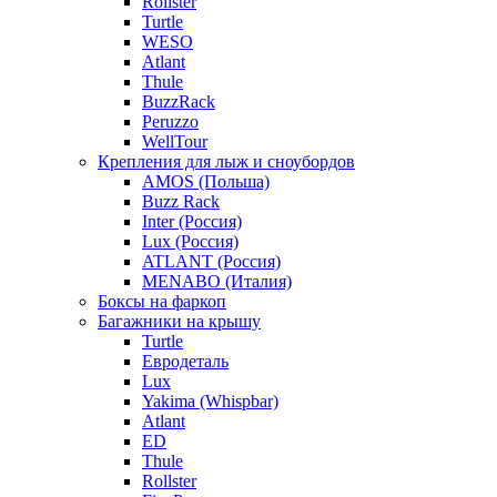
Rollster
Turtle
WESO
Atlant
Thule
BuzzRack
Peruzzo
WellTour
Крепления для лыж и сноубордов
AMOS (Польша)
Buzz Rack
Inter (Россия)
Lux (Россия)
ATLANT (Россия)
MENABO (Италия)
Боксы на фаркоп
Багажники на крышу
Turtle
Евродеталь
Lux
Yakima (Whispbar)
Atlant
ED
Thule
Rollster