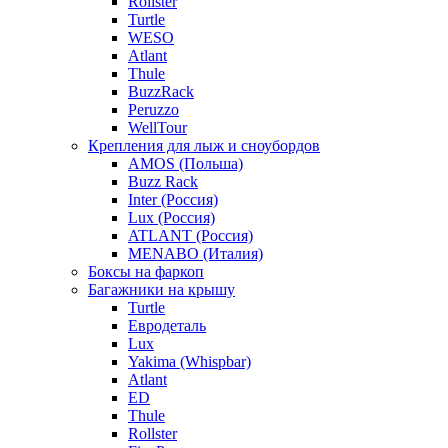
Rollster
Turtle
WESO
Atlant
Thule
BuzzRack
Peruzzo
WellTour
Крепления для лыж и сноубордов
AMOS (Польша)
Buzz Rack
Inter (Россия)
Lux (Россия)
ATLANT (Россия)
MENABO (Италия)
Боксы на фаркоп
Багажники на крышу
Turtle
Евродеталь
Lux
Yakima (Whispbar)
Atlant
ED
Thule
Rollster