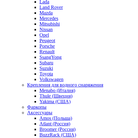
Lada
Land Rover
Mazda
Mercedes
Mitsubishi
Nissan
Opel
Peugeot
Porsche
Renault
SsangYong
Subaru
Suzuki
Toyota
Volkswagen
Крепления для водного снаряжения
Menabo (Италия)
Thule (Швеция)
Yakima (США)
Фаркопы
Аксессуары
Amos (Польша)
Atlant (Россия)
Broomer (Россия)
BuzzRack (США)