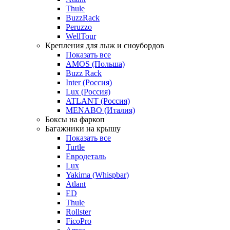
Thule
BuzzRack
Peruzzo
WellTour
Крепления для лыж и сноубордов
Показать все
AMOS (Польша)
Buzz Rack
Inter (Россия)
Lux (Россия)
ATLANT (Россия)
MENABO (Италия)
Боксы на фаркоп
Багажники на крышу
Показать все
Turtle
Евродеталь
Lux
Yakima (Whispbar)
Atlant
ED
Thule
Rollster
FicoPro