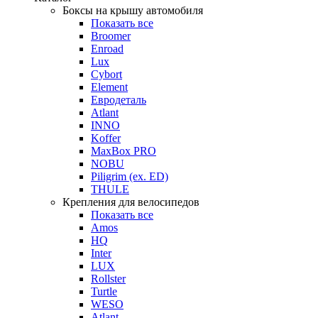
Боксы на крышу автомобиля
Показать все
Broomer
Enroad
Lux
Cybort
Element
Евродеталь
Atlant
INNO
Koffer
MaxBox PRO
NOBU
Piligrim (ex. ED)
THULE
Крепления для велосипедов
Показать все
Amos
HQ
Inter
LUX
Rollster
Turtle
WESO
Atlant