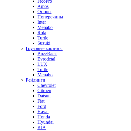
FicoPro
Amos
Опоры
Поперечины
Inter
Menabo
Rola
Turtle
Suzuki
Грузовые корзины
BuzzRack
Evrodetal
LUX
Turtle
Menabo
Рейлинги
Chevrolet
Citroen
Datsun
Fiat
Ford
Haval
Honda
Hyundai
KIA