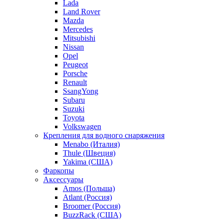
Lada
Land Rover
Mazda
Mercedes
Mitsubishi
Nissan
Opel
Peugeot
Porsche
Renault
SsangYong
Subaru
Suzuki
Toyota
Volkswagen
Крепления для водного снаряжения
Menabo (Италия)
Thule (Швеция)
Yakima (США)
Фаркопы
Аксессуары
Amos (Польша)
Atlant (Россия)
Broomer (Россия)
BuzzRack (США)