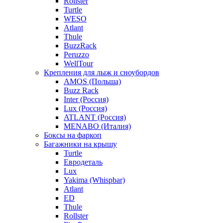
Rollster
Turtle
WESO
Atlant
Thule
BuzzRack
Peruzzo
WellTour
Крепления для лыж и сноубордов
AMOS (Польша)
Buzz Rack
Inter (Россия)
Lux (Россия)
ATLANT (Россия)
MENABO (Италия)
Боксы на фаркоп
Багажники на крышу
Turtle
Евродеталь
Lux
Yakima (Whispbar)
Atlant
ED
Thule
Rollster