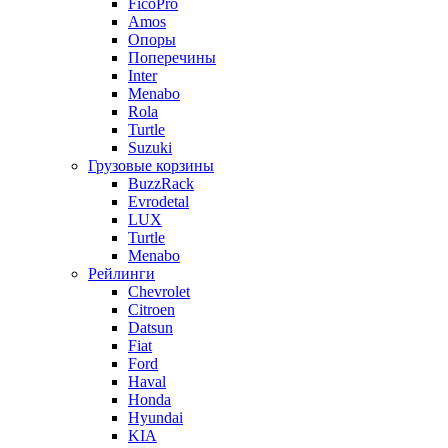
FicoPro
Amos
Опоры
Поперечины
Inter
Menabo
Rola
Turtle
Suzuki
Грузовые корзины
BuzzRack
Evrodetal
LUX
Turtle
Menabo
Рейлинги
Chevrolet
Citroen
Datsun
Fiat
Ford
Haval
Honda
Hyundai
KIA