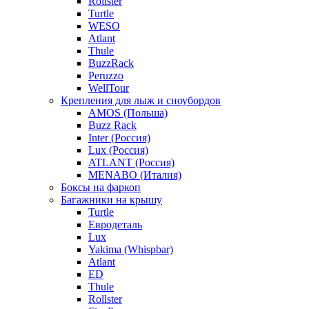
Rollster
Turtle
WESO
Atlant
Thule
BuzzRack
Peruzzo
WellTour
Крепления для лыж и сноубордов
AMOS (Польша)
Buzz Rack
Inter (Россия)
Lux (Россия)
ATLANT (Россия)
MENABO (Италия)
Боксы на фаркоп
Багажники на крышу
Turtle
Евродеталь
Lux
Yakima (Whispbar)
Atlant
ED
Thule
Rollster