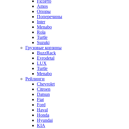
FicoPro
Amos
Опоры
Поперечины
Inter
Menabo
Rola
Turtle
Suzuki
Грузовые корзины
BuzzRack
Evrodetal
LUX
Turtle
Menabo
Рейлинги
Chevrolet
Citroen
Datsun
Fiat
Ford
Haval
Honda
Hyundai
KIA