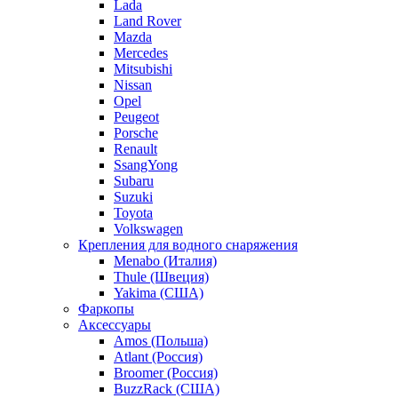
Lada
Land Rover
Mazda
Mercedes
Mitsubishi
Nissan
Opel
Peugeot
Porsche
Renault
SsangYong
Subaru
Suzuki
Toyota
Volkswagen
Крепления для водного снаряжения
Menabo (Италия)
Thule (Швеция)
Yakima (США)
Фаркопы
Аксессуары
Amos (Польша)
Atlant (Россия)
Broomer (Россия)
BuzzRack (США)