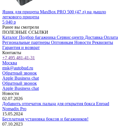
Ящик для прицепа MaxBox PRO 500 (47 л) на дышло
легкового прицепа
5 040
p
Ранее вы смотрели
ПОЛЕЗНЫЕ ССЫЛКИ
Каталог
Подбор багажника
Сервис-центр
Доставка
Оплата
Региональные партнеры
Оптовикам
Новости
Реквизиты
Гарантия и возврат
Контакты
+7 495 481-41-31
Москва
msk@autobud.ru
Обратный звонок
Apple Business chat
Обратный звонок
Apple Business chat
Новости
02.07.2026
Добавить отпечаток пальца для открытия бокса Enroad
Nomadix Pro
15.05.2024
Бесплатная установка боксов и багажников!
07.10.2023