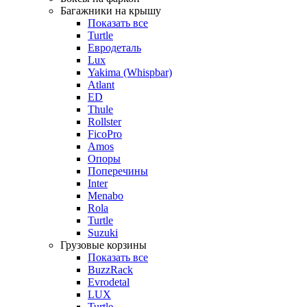
Багажники на крышу
Показать все
Turtle
Евродеталь
Lux
Yakima (Whispbar)
Atlant
ED
Thule
Rollster
FicoPro
Amos
Опоры
Поперечины
Inter
Menabo
Rola
Turtle
Suzuki
Грузовые корзины
Показать все
BuzzRack
Evrodetal
LUX
Turtle