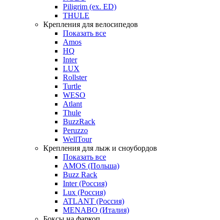
Piligrim (ex. ED)
THULE
Крепления для велосипедов
Показать все
Amos
HQ
Inter
LUX
Rollster
Turtle
WESO
Atlant
Thule
BuzzRack
Peruzzo
WellTour
Крепления для лыж и сноубордов
Показать все
AMOS (Польша)
Buzz Rack
Inter (Россия)
Lux (Россия)
ATLANT (Россия)
MENABO (Италия)
Боксы на фаркоп