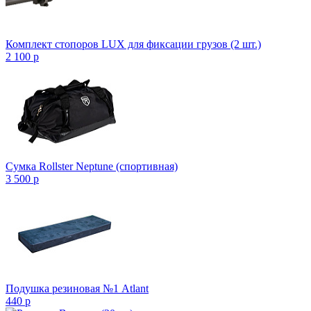
Комплект стопоров LUX для фиксации грузов (2 шт.)
2 100
p
Сумка Rollster Neptune (спортивная)
3 500
p
Подушка резиновая №1 Atlant
440
p