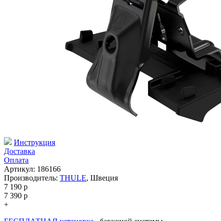
Инструкция
Доставка
Оплата
Артикул: 186166
Производитель:
THULE
,
Швеция
7 190
p
7 390
p
+