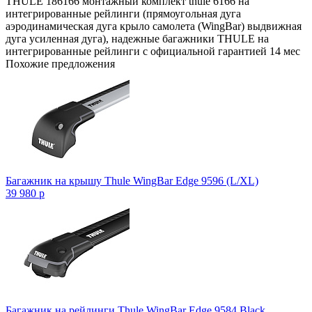
THULE 186166 монтажный комплект thule 6166 на
интегрированные рейлинги (прямоугольная дуга
аэродинамическая дуга крыло самолета (WingBar) выдвижная
дуга усиленная дуга), надежные багажники THULE на
интегрированные рейлинги с официальной гарантией 14 мес
Похожие предложения
Багажник на крышу Thule WingBar Edge 9596 (L/XL)
39 980
p
Багажник на рейлинги Thule WingBar Edge 9584 Black