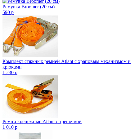
Ремувка Broomer (20 см)
590
p
Комплект стяжных ремней Atlant с храповым механизмом и
крюками
1 230
p
Ремни крепежные Atlant с трещеткой
1 010
p