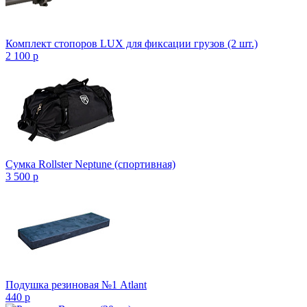
Комплект стопоров LUX для фиксации грузов (2 шт.)
2 100
p
Сумка Rollster Neptune (спортивная)
3 500
p
Подушка резиновая №1 Atlant
440
p