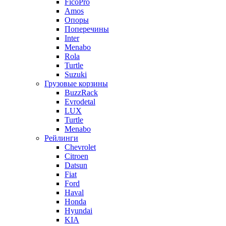
FicoPro
Amos
Опоры
Поперечины
Inter
Menabo
Rola
Turtle
Suzuki
Грузовые корзины
BuzzRack
Evrodetal
LUX
Turtle
Menabo
Рейлинги
Chevrolet
Citroen
Datsun
Fiat
Ford
Haval
Honda
Hyundai
KIA