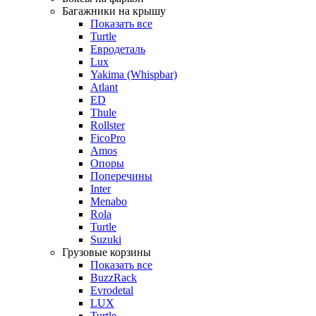
Багажники на крышу
Показать все
Turtle
Евродеталь
Lux
Yakima (Whispbar)
Atlant
ED
Thule
Rollster
FicoPro
Amos
Опоры
Поперечины
Inter
Menabo
Rola
Turtle
Suzuki
Грузовые корзины
Показать все
BuzzRack
Evrodetal
LUX
Turtle