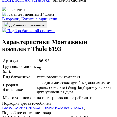
БЕСПЛАТНАЯ установка
багажной системы
в наличии
гарантия 14 дней
В корзину
Купить в один клик
Добавить к сравнению
Подбор багажной системы
Характеристики Монтажный
комплект Thule 6193
Артикул:
186193
Грузоподъемность
75
(кг.):
Вид багажника:
установочный комплект
аэродинамическая дуга/выдвижная дуга/
Профиль
крыло самолета (WingBar)/прямоугольная
багажника:
дуга/усиленная дуга
Место установки:
на интегрированные рейлинги
Подходит для автомобилей
BMW 5-Series 2024-->
,
BMW I5-Series 2024-->
,
Подробное описание товара