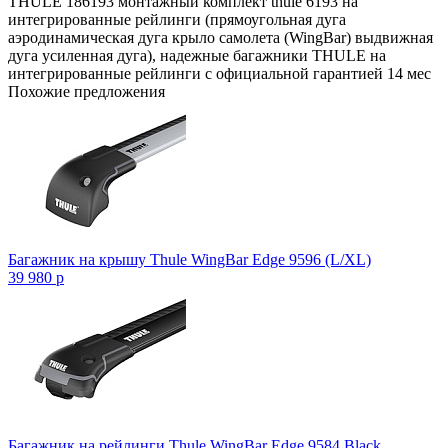
THULE 186193 монтажный комплект thule 6193 на
интегрированные рейлинги (прямоугольная дуга
аэродинамическая дуга крыло самолета (WingBar) выдвижная
дуга усиленная дуга), надежные багажники THULE на
интегрированные рейлинги с официальной гарантией 14 мес
Похожие предложения
Багажник на крышу Thule WingBar Edge 9596 (L/XL)
39 980
p
Багажник на рейлинги Thule WingBar Edge 9584 Black