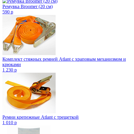
Ремувка Broomer (20 см)
590
p
Комплект стяжных ремней Atlant с храповым механизмом и
крюками
1 230
p
Ремни крепежные Atlant с трещеткой
1 010
p