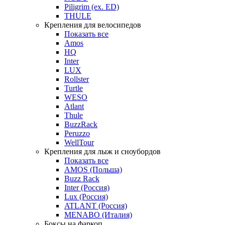
Piligrim (ex. ED)
THULE
Крепления для велосипедов
Показать все
Amos
HQ
Inter
LUX
Rollster
Turtle
WESO
Atlant
Thule
BuzzRack
Peruzzo
WellTour
Крепления для лыж и сноубордов
Показать все
AMOS (Польша)
Buzz Rack
Inter (Россия)
Lux (Россия)
ATLANT (Россия)
MENABO (Италия)
Боксы на фаркоп