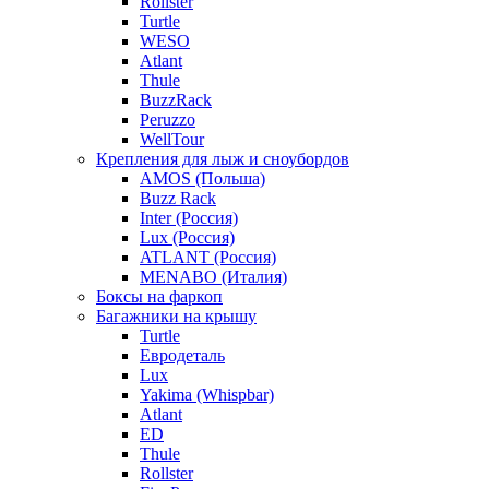
Rollster
Turtle
WESO
Atlant
Thule
BuzzRack
Peruzzo
WellTour
Крепления для лыж и сноубордов
AMOS (Польша)
Buzz Rack
Inter (Россия)
Lux (Россия)
ATLANT (Россия)
MENABO (Италия)
Боксы на фаркоп
Багажники на крышу
Turtle
Евродеталь
Lux
Yakima (Whispbar)
Atlant
ED
Thule
Rollster