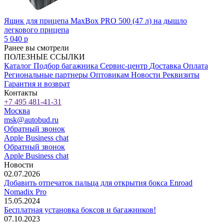
Ящик для прицепа MaxBox PRO 500 (47 л) на дышло
легкового прицепа
5 040
p
Ранее вы смотрели
ПОЛЕЗНЫЕ ССЫЛКИ
Каталог
Подбор багажника
Сервис-центр
Доставка
Оплата
Региональные партнеры
Оптовикам
Новости
Реквизиты
Гарантия и возврат
Контакты
+7 495 481-41-31
Москва
msk@autobud.ru
Обратный звонок
Apple Business chat
Обратный звонок
Apple Business chat
Новости
02.07.2026
Добавить отпечаток пальца для открытия бокса Enroad
Nomadix Pro
15.05.2024
Бесплатная установка боксов и багажников!
07.10.2023