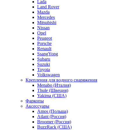
Lada
Land Rover
Mazda
Mercedes
Mitsubishi
Nissan
Opel
Peugeot
Porsche
Renault
SsangYong
Subaru
Suzuki
Toyota
Volkswagen
Крепления для водного снаряжения
Menabo (Италия)
Thule (Швеция)
Yakima (США)
Фаркопы
Аксессуары
Amos (Польша)
Atlant (Россия)
Broomer (Россия)
BuzzRack (США)