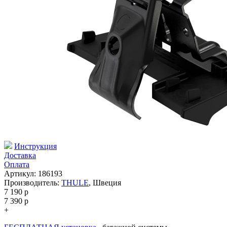
Инструкция
Доставка
Оплата
Артикул: 186193
Производитель:
THULE
,
Швеция
7 190
p
7 390
p
+