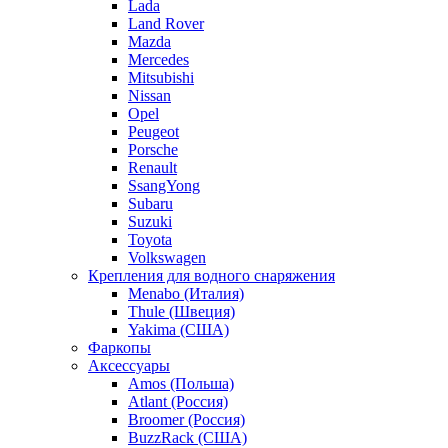
Lada
Land Rover
Mazda
Mercedes
Mitsubishi
Nissan
Opel
Peugeot
Porsche
Renault
SsangYong
Subaru
Suzuki
Toyota
Volkswagen
Крепления для водного снаряжения
Menabo (Италия)
Thule (Швеция)
Yakima (США)
Фаркопы
Аксессуары
Amos (Польша)
Atlant (Россия)
Broomer (Россия)
BuzzRack (США)