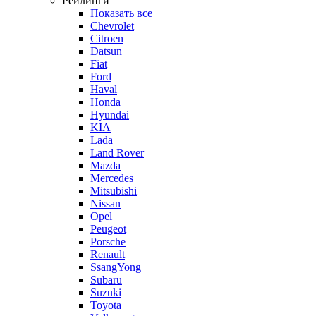
Рейлинги
Показать все
Chevrolet
Citroen
Datsun
Fiat
Ford
Haval
Honda
Hyundai
KIA
Lada
Land Rover
Mazda
Mercedes
Mitsubishi
Nissan
Opel
Peugeot
Porsche
Renault
SsangYong
Subaru
Suzuki
Toyota