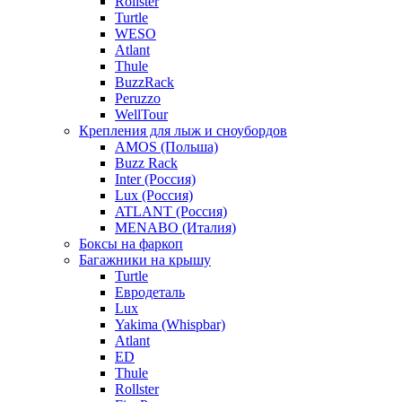
Rollster
Turtle
WESO
Atlant
Thule
BuzzRack
Peruzzo
WellTour
Крепления для лыж и сноубордов
AMOS (Польша)
Buzz Rack
Inter (Россия)
Lux (Россия)
ATLANT (Россия)
MENABO (Италия)
Боксы на фаркоп
Багажники на крышу
Turtle
Евродеталь
Lux
Yakima (Whispbar)
Atlant
ED
Thule
Rollster