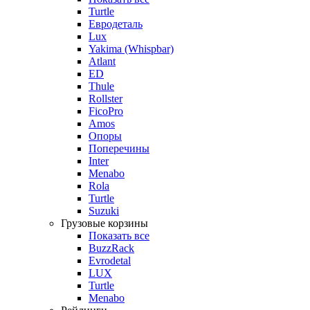
Turtle
Евродеталь
Lux
Yakima (Whispbar)
Atlant
ED
Thule
Rollster
FicoPro
Amos
Опоры
Поперечины
Inter
Menabo
Rola
Turtle
Suzuki
Грузовые корзины
Показать все
BuzzRack
Evrodetal
LUX
Turtle
Menabo