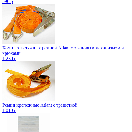
590
p
Комплект стяжных ремней Atlant с храповым механизмом и
крюками
1 230
p
Ремни крепежные Atlant с трещеткой
1 010
p