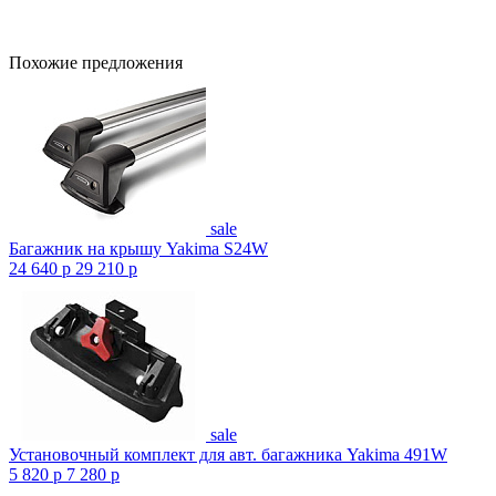
Похожие предложения
sale
Багажник на крышу Yakima S24W
24 640
p
29 210
p
sale
Установочный комплект для авт. багажника Yakima 491W
5 820
p
7 280
p