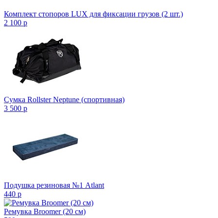
Комплект стопоров LUX для фиксации грузов (2 шт.)
2 100
p
Сумка Rollster Neptune (спортивная)
3 500
p
Подушка резиновая №1 Atlant
440
p
Ремувка Broomer (20 см)