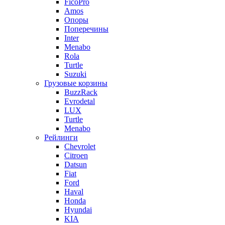
FicoPro
Amos
Опоры
Поперечины
Inter
Menabo
Rola
Turtle
Suzuki
Грузовые корзины
BuzzRack
Evrodetal
LUX
Turtle
Menabo
Рейлинги
Chevrolet
Citroen
Datsun
Fiat
Ford
Haval
Honda
Hyundai
KIA