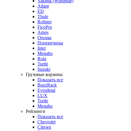
Yakima (Whispbar)
Atlant
ED
Thule
Rollster
FicoPro
Amos
Опоры
Поперечины
Inter
Menabo
Rola
Turtle
Suzuki
Грузовые корзины
Показать все
BuzzRack
Evrodetal
LUX
Turtle
Menabo
Рейлинги
Показать все
Chevrolet
Citroen