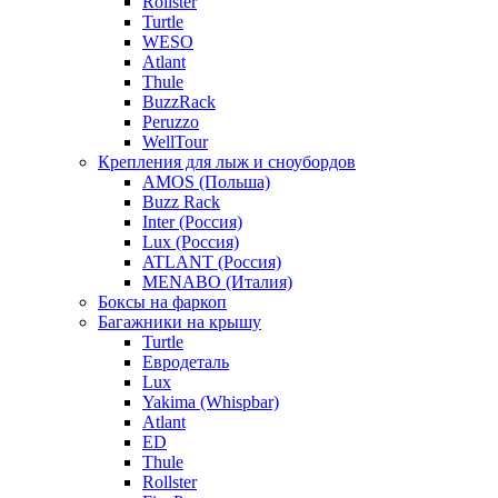
Rollster
Turtle
WESO
Atlant
Thule
BuzzRack
Peruzzo
WellTour
Крепления для лыж и сноубордов
AMOS (Польша)
Buzz Rack
Inter (Россия)
Lux (Россия)
ATLANT (Россия)
MENABO (Италия)
Боксы на фаркоп
Багажники на крышу
Turtle
Евродеталь
Lux
Yakima (Whispbar)
Atlant
ED
Thule
Rollster