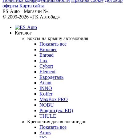
Политика конфиденциальности
Правила cookie
Договор
оферты
Карта сайта
ES-Auto - Магазин №1
© 2009-2026 «ГК Автобад»
Каталог
Боксы на крышу автомобиля
Показать все
Broomer
Enroad
Lux
Cybort
Element
Евродеталь
Atlant
INNO
Koffer
MaxBox PRO
NOBU
Piligrim (ex. ED)
THULE
Крепления для велосипедов
Показать все
Amos