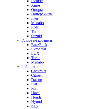
FicoPro
Amos
Опоры
Поперечины
Inter
Menabo
Rola
Turtle
Suzuki
Грузовые корзины
BuzzRack
Evrodetal
LUX
Turtle
Menabo
Рейлинги
Chevrolet
Citroen
Datsun
Fiat
Ford
Haval
Honda
Hyundai
KIA