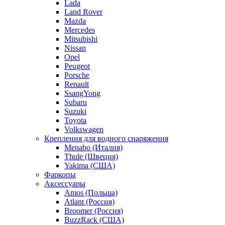
Lada
Land Rover
Mazda
Mercedes
Mitsubishi
Nissan
Opel
Peugeot
Porsche
Renault
SsangYong
Subaru
Suzuki
Toyota
Volkswagen
Крепления для водного снаряжения
Menabo (Италия)
Thule (Швеция)
Yakima (США)
Фаркопы
Аксессуары
Amos (Польша)
Atlant (Россия)
Broomer (Россия)
BuzzRack (США)