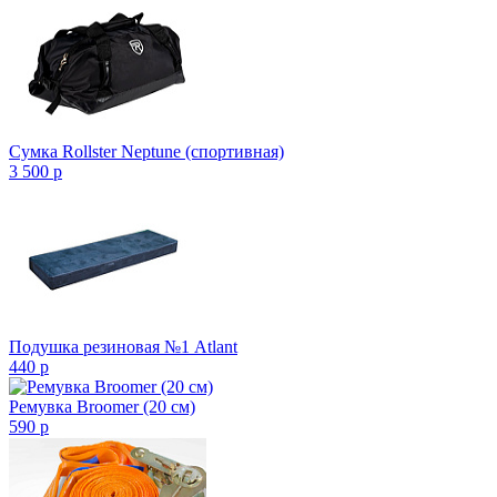
Сумка Rollster Neptune (спортивная)
3 500
p
Подушка резиновая №1 Atlant
440
p
Ремувка Broomer (20 см)
590
p