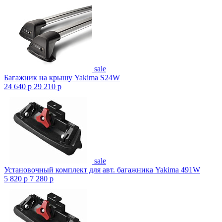
sale
Багажник на крышу Yakima S24W
24 640
p
29 210
p
sale
Установочный комплект для авт. багажника Yakima 491W
5 820
p
7 280
p