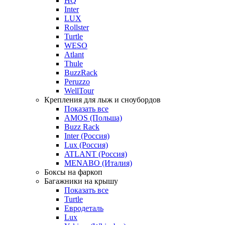
HQ
Inter
LUX
Rollster
Turtle
WESO
Atlant
Thule
BuzzRack
Peruzzo
WellTour
Крепления для лыж и сноубордов
Показать все
AMOS (Польша)
Buzz Rack
Inter (Россия)
Lux (Россия)
ATLANT (Россия)
MENABO (Италия)
Боксы на фаркоп
Багажники на крышу
Показать все
Turtle
Евродеталь
Lux