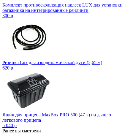
Комплект противоскользящих наклеек LUX для установки
багажника на интегрированные рейлинги
300
p
Резинка Lux для аэродинамической дуги (2,65 м)
620
p
Ящик для прицепа MaxBox PRO 500 (47 л) на дышло
легкового прицепа
5 040
p
Ранее вы смотрели