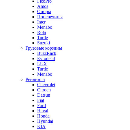
FicoPro
Amos
Опоры
Поперечины
Inter
Menabo
Rola
Turtle
Suzuki
Грузовые корзины
BuzzRack
Evrodetal
LUX
Turtle
Menabo
Рейлинги
Chevrolet
Citroen
Datsun
Fiat
Ford
Haval
Honda
Hyundai
KIA