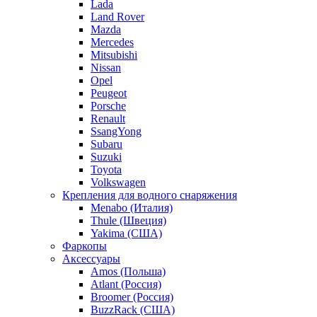
Lada
Land Rover
Mazda
Mercedes
Mitsubishi
Nissan
Opel
Peugeot
Porsche
Renault
SsangYong
Subaru
Suzuki
Toyota
Volkswagen
Крепления для водного снаряжения
Menabo (Италия)
Thule (Швеция)
Yakima (США)
Фаркопы
Аксессуары
Amos (Польша)
Atlant (Россия)
Broomer (Россия)
BuzzRack (США)