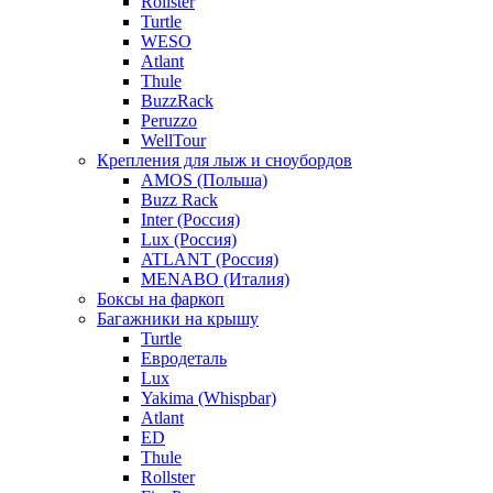
Rollster
Turtle
WESO
Atlant
Thule
BuzzRack
Peruzzo
WellTour
Крепления для лыж и сноубордов
AMOS (Польша)
Buzz Rack
Inter (Россия)
Lux (Россия)
ATLANT (Россия)
MENABO (Италия)
Боксы на фаркоп
Багажники на крышу
Turtle
Евродеталь
Lux
Yakima (Whispbar)
Atlant
ED
Thule
Rollster