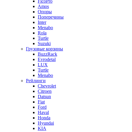
FicoPro
Amos
Опоры
Поперечины
Inter
Menabo
Rola
Turtle
Suzuki
Грузовые корзины
BuzzRack
Evrodetal
LUX
Turtle
Menabo
Рейлинги
Chevrolet
Citroen
Datsun
Fiat
Ford
Haval
Honda
Hyundai
KIA