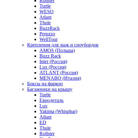
Rollster
Turtle
WESO
Atlant
Thule
BuzzRack
Peruzzo
WellTour
Крепления для лыж и сноубордов
AMOS (Польша)
Buzz Rack
Inter (Россия)
Lux (Россия)
ATLANT (Россия)
MENABO (Италия)
Боксы на фаркоп
Багажники на крышу
Turtle
Евродеталь
Lux
Yakima (Whispbar)
Atlant
ED
Thule
Rollster