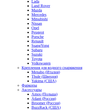
Lada
Land Rover
Mazda
Mercedes
Mitsubishi
Nissan
Opel
Peugeot
Porsche
Renault
SsangYong
Subaru
Suzuki
Toyota
Volkswagen
Крепления для водного снаряжения
Menabo (Италия)
Thule (Швеция)
Yakima (США)
Фаркопы
Аксессуары
Amos (Польша)
Atlant (Россия)
Broomer (Россия)
BuzzRack (США)