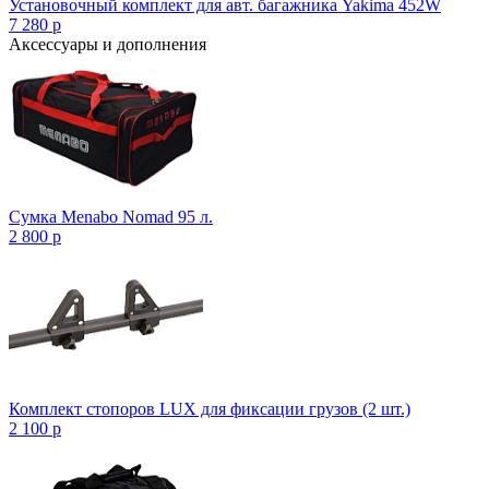
Установочный комплект для авт. багажника Yakima 452W
7 280
p
Аксессуары и дополнения
Сумка Menabo Nomad 95 л.
2 800
p
Комплект стопоров LUX для фиксации грузов (2 шт.)
2 100
p