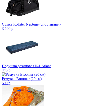
Сумка Rollster Neptune (спортивная)
3 500
p
Подушка резиновая №1 Atlant
440
p
Ремувка Broomer (20 см)
590
p