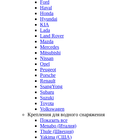
Ford
Haval
Honda
Hyundai
KIA
Lada
Land Rover
Mazda
Mercedes
Mitsubishi
Nissan
Opel
Peugeot
Porsche
Renault
SsangYong
Subaru
Suzuki
Toyota
Volkswagen
Крепления для водного снаряжения
Показать все
Menabo (Италия)
Thule (Швеция)
Yakima (США)