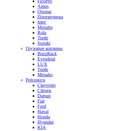
FicoPro
Amos
Опоры
Поперечины
Inter
Menabo
Rola
Turtle
Suzuki
Грузовые корзины
BuzzRack
Evrodetal
LUX
Turtle
Menabo
Рейлинги
Chevrolet
Citroen
Datsun
Fiat
Ford
Haval
Honda
Hyundai
KIA