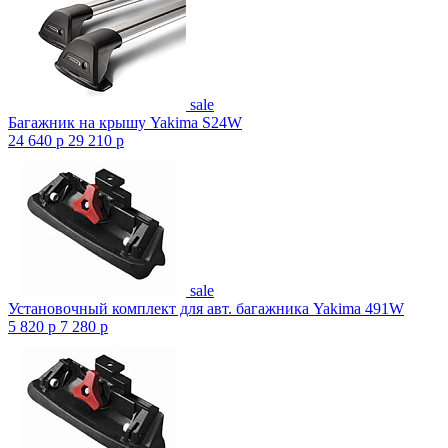
sale
Багажник на крышу Yakima S24W
24 640
p
29 210
p
sale
Установочный комплект для авт. багажника Yakima 491W
5 820
p
7 280
p