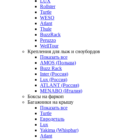
LUX
Rollster
Turtle
WESO
Atlant
Thule
BuzzRack
Peruzzo
WellTour
Крепления для лыж и сноубордов
Показать все
AMOS (Польша)
Buzz Rack
Inter (Россия)
Lux (Россия)
ATLANT (Россия)
MENABO (Италия)
Боксы на фаркоп
Багажники на крышу
Показать все
Turtle
Евродеталь
Lux
Yakima (Whispbar)
Atlant