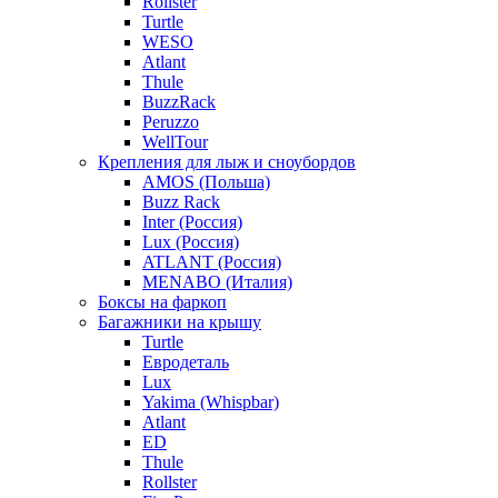
Rollster
Turtle
WESO
Atlant
Thule
BuzzRack
Peruzzo
WellTour
Крепления для лыж и сноубордов
AMOS (Польша)
Buzz Rack
Inter (Россия)
Lux (Россия)
ATLANT (Россия)
MENABO (Италия)
Боксы на фаркоп
Багажники на крышу
Turtle
Евродеталь
Lux
Yakima (Whispbar)
Atlant
ED
Thule
Rollster