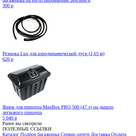
багажника на интегрированные рейлинги
300
p
Резинка Lux для аэродинамической дуги (2,65 м)
620
p
Ящик для прицепа MaxBox PRO 500 (47 л) на дышло
легкового прицепа
5 040
p
Ранее вы смотрели
ПОЛЕЗНЫЕ ССЫЛКИ
Каталог
Подбор багажника
Сервис-центр
Доставка
Оплата