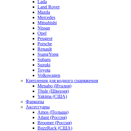
Lada
Land Rover
Mazda
Mercedes
Mitsubishi
Nissan
Opel
Peugeot
Porsche
Renault
SsangYong
Subaru
Suzuki
Toyota
Volkswagen
Крепления для водного снаряжения
Menabo (Италия)
Thule (Швеция)
Yakima (США)
Фаркопы
Аксессуары
Amos (Польша)
Atlant (Россия)
Broomer (Россия)
BuzzRack (США)