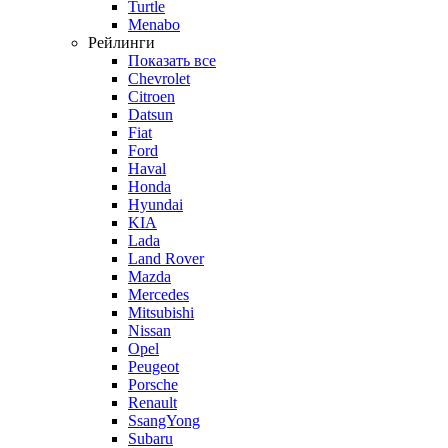
Turtle
Menabo
Рейлинги
Показать все
Chevrolet
Citroen
Datsun
Fiat
Ford
Haval
Honda
Hyundai
KIA
Lada
Land Rover
Mazda
Mercedes
Mitsubishi
Nissan
Opel
Peugeot
Porsche
Renault
SsangYong
Subaru