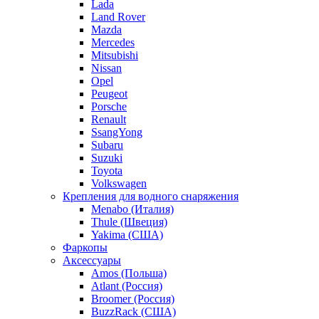
Lada
Land Rover
Mazda
Mercedes
Mitsubishi
Nissan
Opel
Peugeot
Porsche
Renault
SsangYong
Subaru
Suzuki
Toyota
Volkswagen
Крепления для водного снаряжения
Menabo (Италия)
Thule (Швеция)
Yakima (США)
Фаркопы
Аксессуары
Amos (Польша)
Atlant (Россия)
Broomer (Россия)
BuzzRack (США)