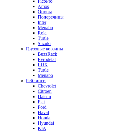
FicoPro
Amos
Опоры
Поперечины
Inter
Menabo
Rola
Turtle
Suzuki
Грузовые корзины
BuzzRack
Evrodetal
LUX
Turtle
Menabo
Рейлинги
Chevrolet
Citroen
Datsun
Fiat
Ford
Haval
Honda
Hyundai
KIA