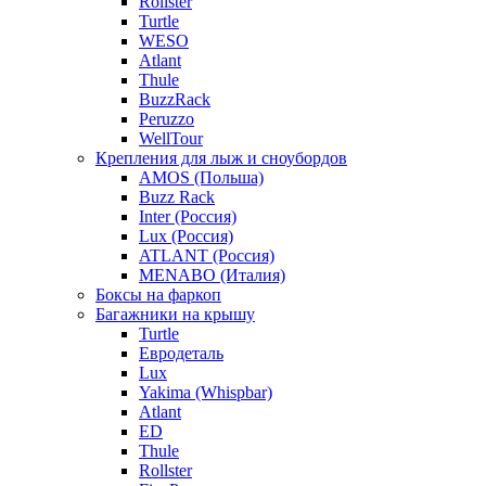
Rollster
Turtle
WESO
Atlant
Thule
BuzzRack
Peruzzo
WellTour
Крепления для лыж и сноубордов
AMOS (Польша)
Buzz Rack
Inter (Россия)
Lux (Россия)
ATLANT (Россия)
MENABO (Италия)
Боксы на фаркоп
Багажники на крышу
Turtle
Евродеталь
Lux
Yakima (Whispbar)
Atlant
ED
Thule
Rollster