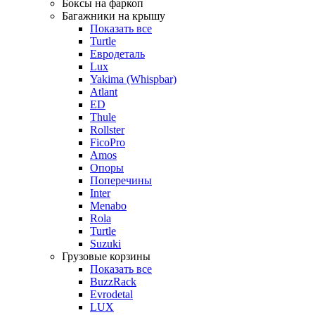
Боксы на фаркоп
Багажники на крышу
Показать все
Turtle
Евродеталь
Lux
Yakima (Whispbar)
Atlant
ED
Thule
Rollster
FicoPro
Amos
Опоры
Поперечины
Inter
Menabo
Rola
Turtle
Suzuki
Грузовые корзины
Показать все
BuzzRack
Evrodetal
LUX