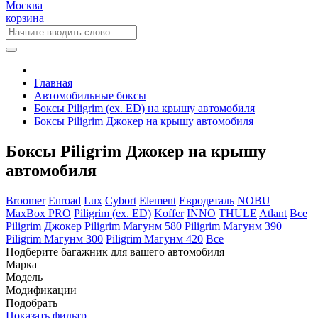
Москва
корзина
Главная
Автомобильные боксы
Боксы Piligrim (ex. ED) на крышу автомобиля
Боксы Piligrim Джокер на крышу автомобиля
Боксы Piligrim Джокер на крышу
автомобиля
Broomer
Enroad
Lux
Cybort
Element
Евродеталь
NOBU
MaxBox PRO
Piligrim (ex. ED)
Koffer
INNO
THULE
Atlant
Все
Piligrim Джокер
Piligrim Магунм 580
Piligrim Магунм 390
Piligrim Магунм 300
Piligrim Магунм 420
Все
Подберите багажник для вашего автомобиля
Марка
Модель
Модификации
Подобрать
Показать фильтр