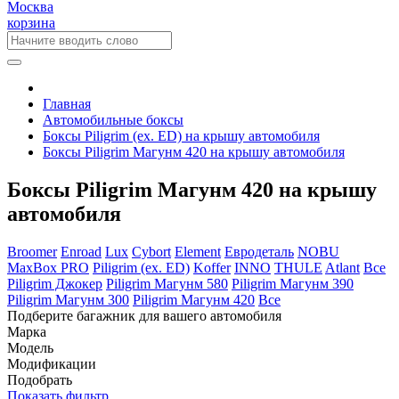
Москва
корзина
Главная
Автомобильные боксы
Боксы Piligrim (ex. ED) на крышу автомобиля
Боксы Piligrim Магунм 420 на крышу автомобиля
Боксы Piligrim Магунм 420 на крышу
автомобиля
Broomer
Enroad
Lux
Cybort
Element
Евродеталь
NOBU
MaxBox PRO
Piligrim (ex. ED)
Koffer
INNO
THULE
Atlant
Все
Piligrim Джокер
Piligrim Магунм 580
Piligrim Магунм 390
Piligrim Магунм 300
Piligrim Магунм 420
Все
Подберите багажник для вашего автомобиля
Марка
Модель
Модификации
Подобрать
Показать фильтр