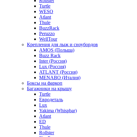
Rollster
Turtle
WESO
Atlant
Thule
BuzzRack
Peruzzo
WellTour
Крепления для лыж и сноубордов
AMOS (Польша)
Buzz Rack
Inter (Россия)
Lux (Россия)
ATLANT (Россия)
MENABO (Италия)
Боксы на фаркоп
Багажники на крышу
Turtle
Евродеталь
Lux
Yakima (Whispbar)
Atlant
ED
Thule
Rollster