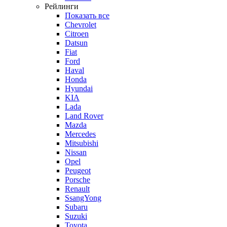
Рейлинги
Показать все
Chevrolet
Citroen
Datsun
Fiat
Ford
Haval
Honda
Hyundai
KIA
Lada
Land Rover
Mazda
Mercedes
Mitsubishi
Nissan
Opel
Peugeot
Porsche
Renault
SsangYong
Subaru
Suzuki
Toyota