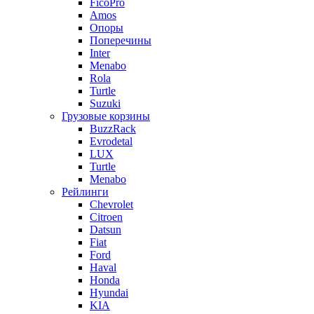
FicoPro
Amos
Опоры
Поперечины
Inter
Menabo
Rola
Turtle
Suzuki
Грузовые корзины
BuzzRack
Evrodetal
LUX
Turtle
Menabo
Рейлинги
Chevrolet
Citroen
Datsun
Fiat
Ford
Haval
Honda
Hyundai
KIA