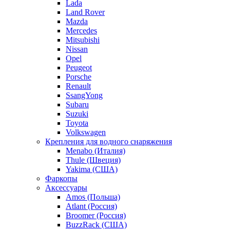
Lada
Land Rover
Mazda
Mercedes
Mitsubishi
Nissan
Opel
Peugeot
Porsche
Renault
SsangYong
Subaru
Suzuki
Toyota
Volkswagen
Крепления для водного снаряжения
Menabo (Италия)
Thule (Швеция)
Yakima (США)
Фаркопы
Аксессуары
Amos (Польша)
Atlant (Россия)
Broomer (Россия)
BuzzRack (США)