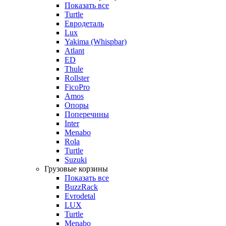
Показать все
Turtle
Евродеталь
Lux
Yakima (Whispbar)
Atlant
ED
Thule
Rollster
FicoPro
Amos
Опоры
Поперечины
Inter
Menabo
Rola
Turtle
Suzuki
Грузовые корзины
Показать все
BuzzRack
Evrodetal
LUX
Turtle
Menabo