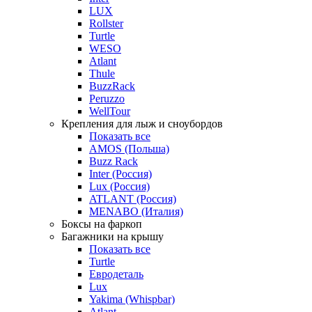
LUX
Rollster
Turtle
WESO
Atlant
Thule
BuzzRack
Peruzzo
WellTour
Крепления для лыж и сноубордов
Показать все
AMOS (Польша)
Buzz Rack
Inter (Россия)
Lux (Россия)
ATLANT (Россия)
MENABO (Италия)
Боксы на фаркоп
Багажники на крышу
Показать все
Turtle
Евродеталь
Lux
Yakima (Whispbar)
Atlant