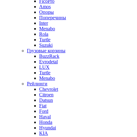
FicoPro
Amos
Опоры
Поперечины
Inter
Menabo
Rola
Turtle
Suzuki
Грузовые корзины
BuzzRack
Evrodetal
LUX
Turtle
Menabo
Рейлинги
Chevrolet
Citroen
Datsun
Fiat
Ford
Haval
Honda
Hyundai
KIA