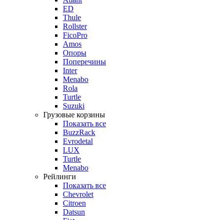
ED
Thule
Rollster
FicoPro
Amos
Опоры
Поперечины
Inter
Menabo
Rola
Turtle
Suzuki
Грузовые корзины
Показать все
BuzzRack
Evrodetal
LUX
Turtle
Menabo
Рейлинги
Показать все
Chevrolet
Citroen
Datsun