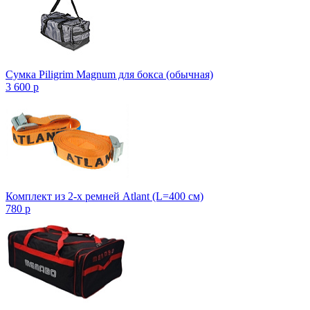
Сумка Piligrim Magnum для бокса (обычная)
3 600
p
Комплект из 2-х ремней Atlant (L=400 см)
780
p