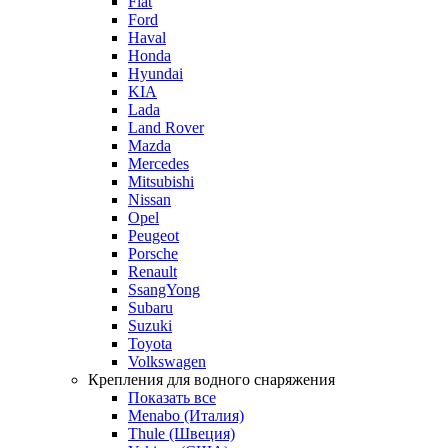
Fiat
Ford
Haval
Honda
Hyundai
KIA
Lada
Land Rover
Mazda
Mercedes
Mitsubishi
Nissan
Opel
Peugeot
Porsche
Renault
SsangYong
Subaru
Suzuki
Toyota
Volkswagen
Крепления для водного снаряжения
Показать все
Menabo (Италия)
Thule (Швеция)