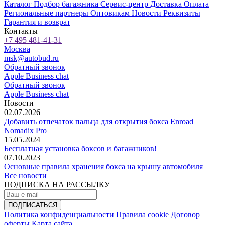
Каталог
Подбор багажника
Сервис-центр
Доставка
Оплата
Региональные партнеры
Оптовикам
Новости
Реквизиты
Гарантия и возврат
Контакты
+7 495 481-41-31
Москва
msk@autobud.ru
Обратный звонок
Apple Business chat
Обратный звонок
Apple Business chat
Новости
02.07.2026
Добавить отпечаток пальца для открытия бокса Enroad
Nomadix Pro
15.05.2024
Бесплатная установка боксов и багажников!
07.10.2023
Основные правила хранения бокса на крышу автомобиля
Все новости
ПОДПИСКА НА РАССЫЛКУ
Политика конфиденциальности
Правила cookie
Договор
оферты
Карта сайта