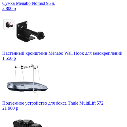
Сумка Menabo Nomad 95 л.
2 800
p
Настенный кронштейн Menabo Wall Hook для велокреплений
1 550
p
Подъемное устройство для бокса Thule MultiLift 572
21 900
p