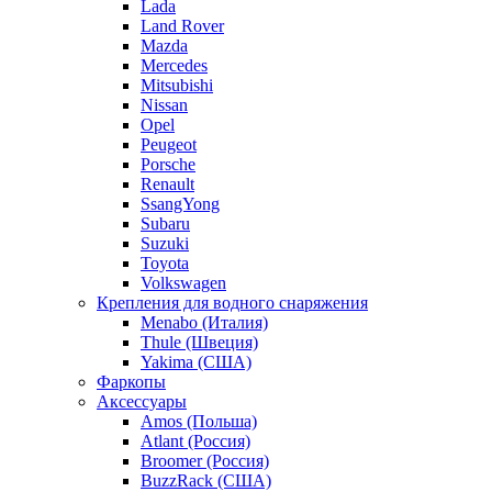
Lada
Land Rover
Mazda
Mercedes
Mitsubishi
Nissan
Opel
Peugeot
Porsche
Renault
SsangYong
Subaru
Suzuki
Toyota
Volkswagen
Крепления для водного снаряжения
Menabo (Италия)
Thule (Швеция)
Yakima (США)
Фаркопы
Аксессуары
Amos (Польша)
Atlant (Россия)
Broomer (Россия)
BuzzRack (США)