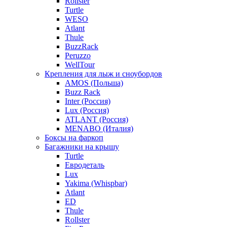
Rollster
Turtle
WESO
Atlant
Thule
BuzzRack
Peruzzo
WellTour
Крепления для лыж и сноубордов
AMOS (Польша)
Buzz Rack
Inter (Россия)
Lux (Россия)
ATLANT (Россия)
MENABO (Италия)
Боксы на фаркоп
Багажники на крышу
Turtle
Евродеталь
Lux
Yakima (Whispbar)
Atlant
ED
Thule
Rollster