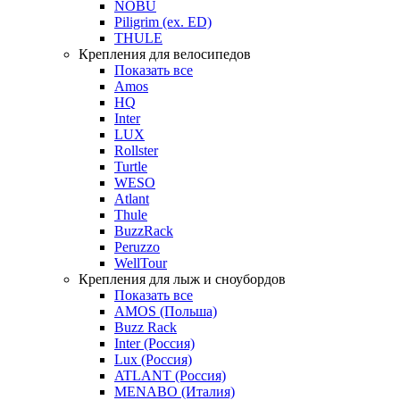
NOBU
Piligrim (ex. ED)
THULE
Крепления для велосипедов
Показать все
Amos
HQ
Inter
LUX
Rollster
Turtle
WESO
Atlant
Thule
BuzzRack
Peruzzo
WellTour
Крепления для лыж и сноубордов
Показать все
AMOS (Польша)
Buzz Rack
Inter (Россия)
Lux (Россия)
ATLANT (Россия)
MENABO (Италия)