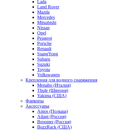
Lada
Land Rover
Mazda
Mercedes
Mitsubishi
Nissan
Opel
Peugeot
Porsche
Renault
SsangYong
Subaru
Suzuki
Toyota
Volkswagen
Крепления для водного снаряжения
Menabo (Италия)
Thule (Швеция)
Yakima (США)
Фаркопы
Аксессуары
Amos (Польша)
Atlant (Россия)
Broomer (Россия)
BuzzRack (США)