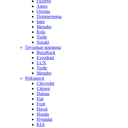
FicoPro
Amos
Опоры
Поперечины
Inter
Menabo
Rola
Turtle
Suzuki
Грузовые корзины
BuzzRack
Evrodetal
LUX
Turtle
Menabo
Рейлинги
Chevrolet
Citroen
Datsun
Fiat
Ford
Haval
Honda
Hyundai
KIA