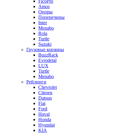
FicoPro
Amos
Опоры
Поперечины
Inter
Menabo
Rola
Turtle
Suzuki
Грузовые корзины
BuzzRack
Evrodetal
LUX
Turtle
Menabo
Рейлинги
Chevrolet
Citroen
Datsun
Fiat
Ford
Haval
Honda
Hyundai
KIA