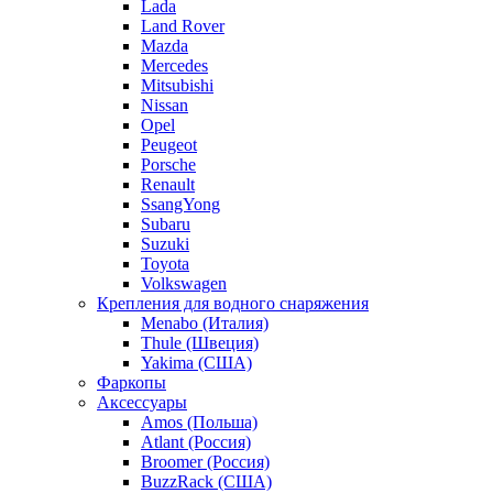
Lada
Land Rover
Mazda
Mercedes
Mitsubishi
Nissan
Opel
Peugeot
Porsche
Renault
SsangYong
Subaru
Suzuki
Toyota
Volkswagen
Крепления для водного снаряжения
Menabo (Италия)
Thule (Швеция)
Yakima (США)
Фаркопы
Аксессуары
Amos (Польша)
Atlant (Россия)
Broomer (Россия)
BuzzRack (США)