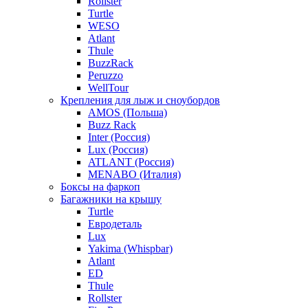
Rollster
Turtle
WESO
Atlant
Thule
BuzzRack
Peruzzo
WellTour
Крепления для лыж и сноубордов
AMOS (Польша)
Buzz Rack
Inter (Россия)
Lux (Россия)
ATLANT (Россия)
MENABO (Италия)
Боксы на фаркоп
Багажники на крышу
Turtle
Евродеталь
Lux
Yakima (Whispbar)
Atlant
ED
Thule
Rollster