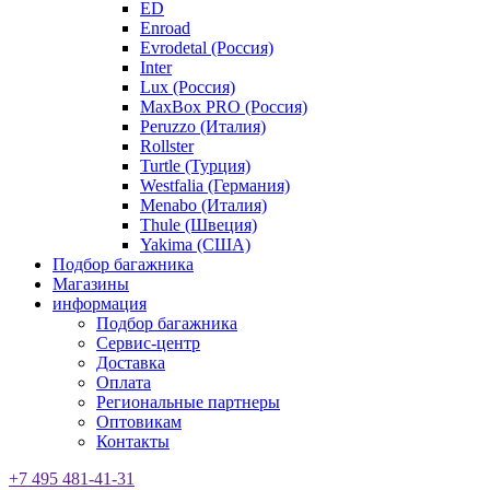
ED
Enroad
Evrodetal (Россия)
Inter
Lux (Россия)
MaxBox PRO (Россия)
Peruzzo (Италия)
Rollster
Turtle (Турция)
Westfalia (Германия)
Menabo (Италия)
Thule (Швеция)
Yakima (США)
Подбор багажника
Магазины
информация
Подбор багажника
Сервис-центр
Доставка
Оплата
Региональные партнеры
Оптовикам
Контакты
+7 495 481-41-31