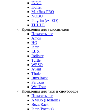
INNO
Koffer
MaxBox PRO
NOBU
Piligrim (ex. ED)
THULE
Крепления для велосипедов
Показать все
Amos
HQ
Inter
LUX
Rollster
Turtle
WESO
Atlant
Thule
BuzzRack
Peruzzo
WellTour
Крепления для лыж и сноубордов
Показать все
AMOS (Польша)
Buzz Rack
Inter (Россия)