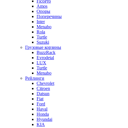
FicoPro
Amos
Опоры
Поперечины
Inter
Menabo
Rola
Turtle
Suzuki
Грузовые корзины
BuzzRack
Evrodetal
LUX
Turtle
Menabo
Рейлинги
Chevrolet
Citroen
Datsun
Fiat
Ford
Haval
Honda
Hyundai
KIA