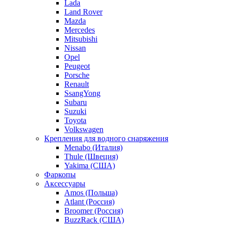
Lada
Land Rover
Mazda
Mercedes
Mitsubishi
Nissan
Opel
Peugeot
Porsche
Renault
SsangYong
Subaru
Suzuki
Toyota
Volkswagen
Крепления для водного снаряжения
Menabo (Италия)
Thule (Швеция)
Yakima (США)
Фаркопы
Аксессуары
Amos (Польша)
Atlant (Россия)
Broomer (Россия)
BuzzRack (США)