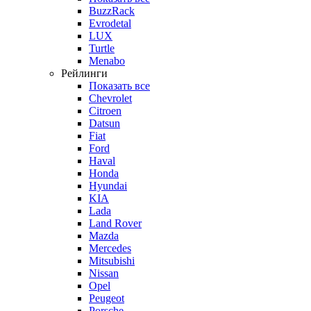
BuzzRack
Evrodetal
LUX
Turtle
Menabo
Рейлинги
Показать все
Chevrolet
Citroen
Datsun
Fiat
Ford
Haval
Honda
Hyundai
KIA
Lada
Land Rover
Mazda
Mercedes
Mitsubishi
Nissan
Opel
Peugeot
Porsche