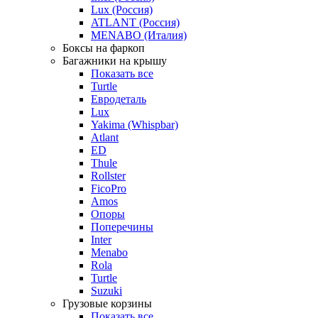
Lux (Россия)
ATLANT (Россия)
MENABO (Италия)
Боксы на фаркоп
Багажники на крышу
Показать все
Turtle
Евродеталь
Lux
Yakima (Whispbar)
Atlant
ED
Thule
Rollster
FicoPro
Amos
Опоры
Поперечины
Inter
Menabo
Rola
Turtle
Suzuki
Грузовые корзины
Показать все