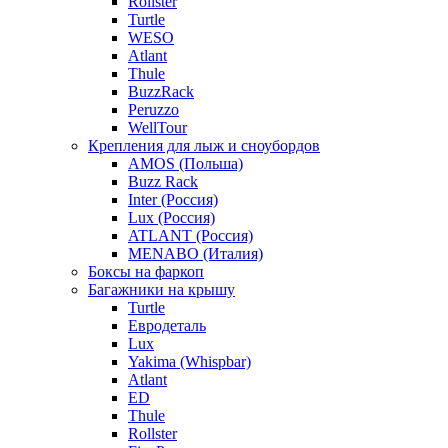
Rollster
Turtle
WESO
Atlant
Thule
BuzzRack
Peruzzo
WellTour
Крепления для лыж и сноубордов
AMOS (Польша)
Buzz Rack
Inter (Россия)
Lux (Россия)
ATLANT (Россия)
MENABO (Италия)
Боксы на фаркоп
Багажники на крышу
Turtle
Евродеталь
Lux
Yakima (Whispbar)
Atlant
ED
Thule
Rollster