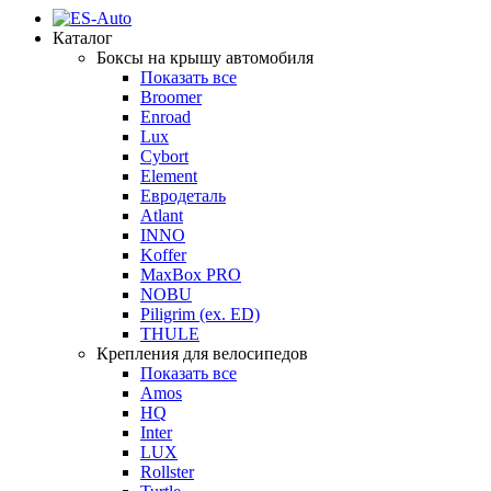
Каталог
Боксы на крышу автомобиля
Показать все
Broomer
Enroad
Lux
Cybort
Element
Евродеталь
Atlant
INNO
Koffer
MaxBox PRO
NOBU
Piligrim (ex. ED)
THULE
Крепления для велосипедов
Показать все
Amos
HQ
Inter
LUX
Rollster