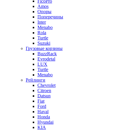
FicoPro
Amos
Опоры
Поперечины
Inter
Menabo
Rola
Turtle
Suzuki
Грузовые корзины
BuzzRack
Evrodetal
LUX
Turtle
Menabo
Рейлинги
Chevrolet
Citroen
Datsun
Fiat
Ford
Haval
Honda
Hyundai
KIA