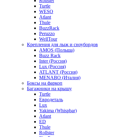
Rollster
Turtle
WESO
Atlant
Thule
BuzzRack
Peruzzo
WellTour
Крепления для лыж и сноубордов
AMOS (Польша)
Buzz Rack
Inter (Россия)
Lux (Россия)
ATLANT (Россия)
MENABO (Италия)
Боксы на фаркоп
Багажники на крышу
Turtle
Евродеталь
Lux
Yakima (Whispbar)
Atlant
ED
Thule
Rollster