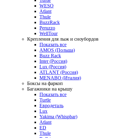
Turtle
WESO
Atlant
Thule
BuzzRack
Peruzzo
WellTour
Крепления для лыж и сноубордов
Показать все
AMOS (Польша)
Buzz Rack
Inter (Россия)
Lux (Россия)
ATLANT (Россия)
MENABO (Италия)
Боксы на фаркоп
Багажники на крышу
Показать все
Turtle
Евродеталь
Lux
Yakima (Whispbar)
Atlant
ED
Thule