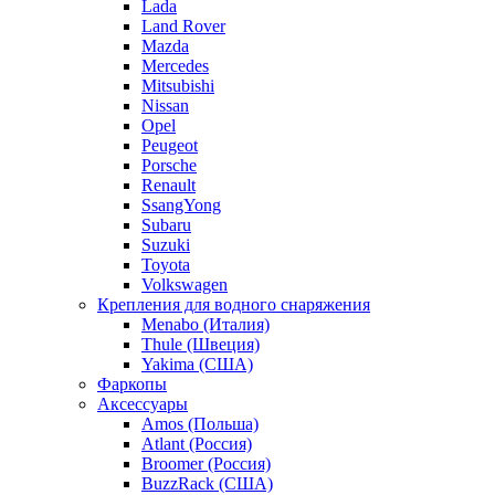
Lada
Land Rover
Mazda
Mercedes
Mitsubishi
Nissan
Opel
Peugeot
Porsche
Renault
SsangYong
Subaru
Suzuki
Toyota
Volkswagen
Крепления для водного снаряжения
Menabo (Италия)
Thule (Швеция)
Yakima (США)
Фаркопы
Аксессуары
Amos (Польша)
Atlant (Россия)
Broomer (Россия)
BuzzRack (США)