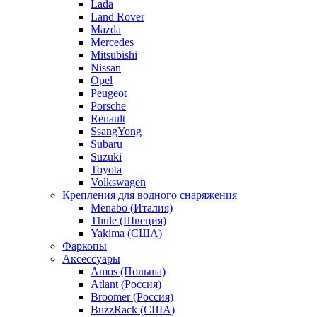
Lada
Land Rover
Mazda
Mercedes
Mitsubishi
Nissan
Opel
Peugeot
Porsche
Renault
SsangYong
Subaru
Suzuki
Toyota
Volkswagen
Крепления для водного снаряжения
Menabo (Италия)
Thule (Швеция)
Yakima (США)
Фаркопы
Аксессуары
Amos (Польша)
Atlant (Россия)
Broomer (Россия)
BuzzRack (США)