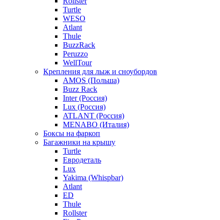
Rollster
Turtle
WESO
Atlant
Thule
BuzzRack
Peruzzo
WellTour
Крепления для лыж и сноубордов
AMOS (Польша)
Buzz Rack
Inter (Россия)
Lux (Россия)
ATLANT (Россия)
MENABO (Италия)
Боксы на фаркоп
Багажники на крышу
Turtle
Евродеталь
Lux
Yakima (Whispbar)
Atlant
ED
Thule
Rollster