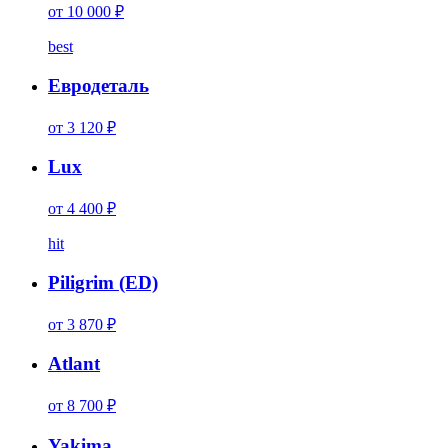
от 10 000 ₽
best
Евродеталь
от 3 120 ₽
Lux
от 4 400 ₽
hit
Piligrim (ED)
от 3 870 ₽
Atlant
от 8 700 ₽
Yakima