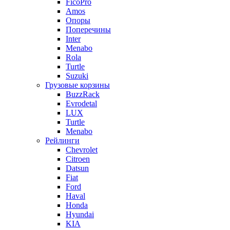
FicoPro
Amos
Опоры
Поперечины
Inter
Menabo
Rola
Turtle
Suzuki
Грузовые корзины
BuzzRack
Evrodetal
LUX
Turtle
Menabo
Рейлинги
Chevrolet
Citroen
Datsun
Fiat
Ford
Haval
Honda
Hyundai
KIA