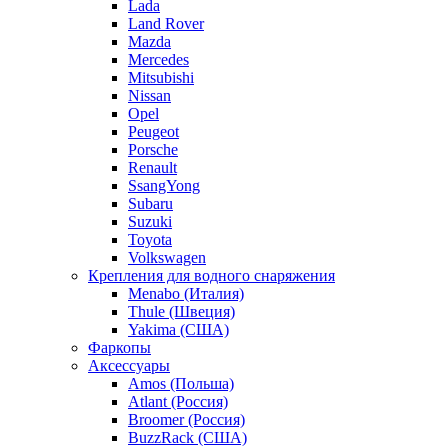
Lada
Land Rover
Mazda
Mercedes
Mitsubishi
Nissan
Opel
Peugeot
Porsche
Renault
SsangYong
Subaru
Suzuki
Toyota
Volkswagen
Крепления для водного снаряжения
Menabo (Италия)
Thule (Швеция)
Yakima (США)
Фаркопы
Аксессуары
Amos (Польша)
Atlant (Россия)
Broomer (Россия)
BuzzRack (США)