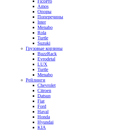
FicoPro
Amos
Опоры
Поперечины
Inter
Menabo
Rola
Turtle
Suzuki
Грузовые корзины
BuzzRack
Evrodetal
LUX
Turtle
Menabo
Рейлинги
Chevrolet
Citroen
Datsun
Fiat
Ford
Haval
Honda
Hyundai
KIA