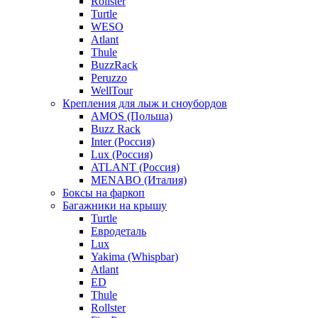
Rollster
Turtle
WESO
Atlant
Thule
BuzzRack
Peruzzo
WellTour
Крепления для лыж и сноубордов
AMOS (Польша)
Buzz Rack
Inter (Россия)
Lux (Россия)
ATLANT (Россия)
MENABO (Италия)
Боксы на фаркоп
Багажники на крышу
Turtle
Евродеталь
Lux
Yakima (Whispbar)
Atlant
ED
Thule
Rollster