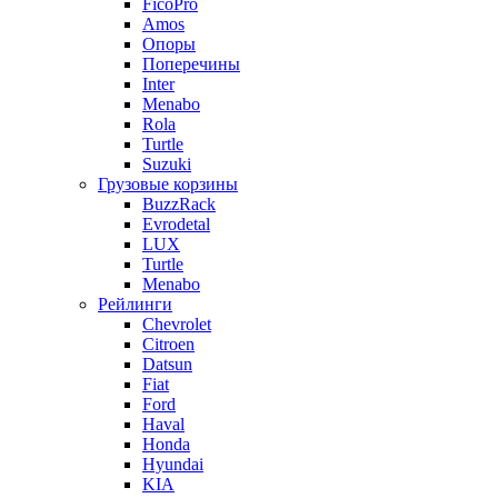
FicoPro
Amos
Опоры
Поперечины
Inter
Menabo
Rola
Turtle
Suzuki
Грузовые корзины
BuzzRack
Evrodetal
LUX
Turtle
Menabo
Рейлинги
Chevrolet
Citroen
Datsun
Fiat
Ford
Haval
Honda
Hyundai
KIA