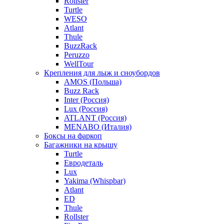
Rollster
Turtle
WESO
Atlant
Thule
BuzzRack
Peruzzo
WellTour
Крепления для лыж и сноубордов
AMOS (Польша)
Buzz Rack
Inter (Россия)
Lux (Россия)
ATLANT (Россия)
MENABO (Италия)
Боксы на фаркоп
Багажники на крышу
Turtle
Евродеталь
Lux
Yakima (Whispbar)
Atlant
ED
Thule
Rollster