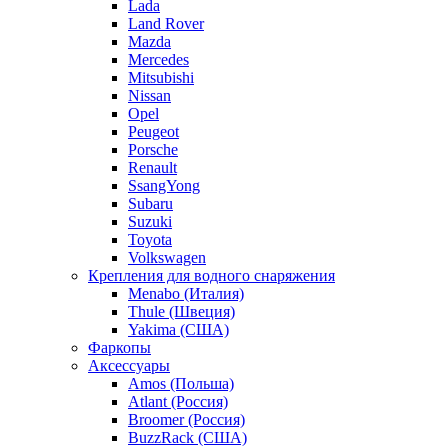
Lada
Land Rover
Mazda
Mercedes
Mitsubishi
Nissan
Opel
Peugeot
Porsche
Renault
SsangYong
Subaru
Suzuki
Toyota
Volkswagen
Крепления для водного снаряжения
Menabo (Италия)
Thule (Швеция)
Yakima (США)
Фаркопы
Аксессуары
Amos (Польша)
Atlant (Россия)
Broomer (Россия)
BuzzRack (США)