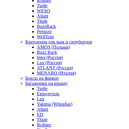
Rollster
Turtle
WESO
Atlant
Thule
BuzzRack
Peruzzo
WellTour
Крепления для лыж и сноубордов
AMOS (Польша)
Buzz Rack
Inter (Россия)
Lux (Россия)
ATLANT (Россия)
MENABO (Италия)
Боксы на фаркоп
Багажники на крышу
Turtle
Евродеталь
Lux
Yakima (Whispbar)
Atlant
ED
Thule
Rollster