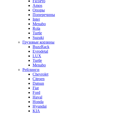
FicoPro
Amos
Опоры
Поперечины
Inter
Menabo
Rola
Turtle
Suzuki
Грузовые корзины
BuzzRack
Evrodetal
LUX
Turtle
Menabo
Рейлинги
Chevrolet
Citroen
Datsun
Fiat
Ford
Haval
Honda
Hyundai
KIA