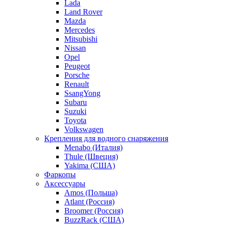
Lada
Land Rover
Mazda
Mercedes
Mitsubishi
Nissan
Opel
Peugeot
Porsche
Renault
SsangYong
Subaru
Suzuki
Toyota
Volkswagen
Крепления для водного снаряжения
Menabo (Италия)
Thule (Швеция)
Yakima (США)
Фаркопы
Аксессуары
Amos (Польша)
Atlant (Россия)
Broomer (Россия)
BuzzRack (США)