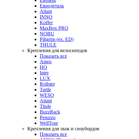
Element
Евродеталь
Atlant
INNO
Koffer
MaxBox PRO
NOBU
Piligrim (ex. ED)
THULE
Крепления для велосипедов
Показать все
Amos
HQ
Inter
LUX
Rollster
Turtle
WESO
Atlant
Thule
BuzzRack
Peruzzo
WellTour
Крепления для лыж и сноубордов
Показать все