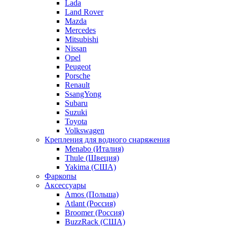
Lada
Land Rover
Mazda
Mercedes
Mitsubishi
Nissan
Opel
Peugeot
Porsche
Renault
SsangYong
Subaru
Suzuki
Toyota
Volkswagen
Крепления для водного снаряжения
Menabo (Италия)
Thule (Швеция)
Yakima (США)
Фаркопы
Аксессуары
Amos (Польша)
Atlant (Россия)
Broomer (Россия)
BuzzRack (США)