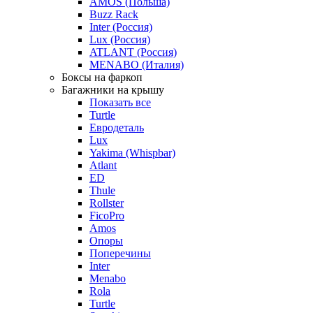
AMOS (Польша)
Buzz Rack
Inter (Россия)
Lux (Россия)
ATLANT (Россия)
MENABO (Италия)
Боксы на фаркоп
Багажники на крышу
Показать все
Turtle
Евродеталь
Lux
Yakima (Whispbar)
Atlant
ED
Thule
Rollster
FicoPro
Amos
Опоры
Поперечины
Inter
Menabo
Rola
Turtle