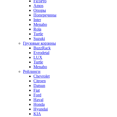
FicoPro
Amos
Опоры
Поперечины
Inter
Menabo
Rola
Turtle
Suzuki
Грузовые корзины
BuzzRack
Evrodetal
LUX
Turtle
Menabo
Рейлинги
Chevrolet
Citroen
Datsun
Fiat
Ford
Haval
Honda
Hyundai
KIA