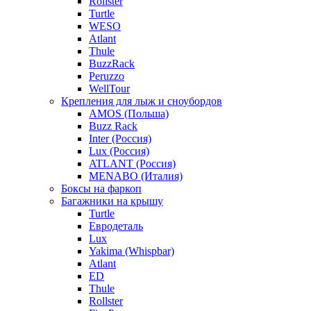
Rollster
Turtle
WESO
Atlant
Thule
BuzzRack
Peruzzo
WellTour
Крепления для лыж и сноубордов
AMOS (Польша)
Buzz Rack
Inter (Россия)
Lux (Россия)
ATLANT (Россия)
MENABO (Италия)
Боксы на фаркоп
Багажники на крышу
Turtle
Евродеталь
Lux
Yakima (Whispbar)
Atlant
ED
Thule
Rollster