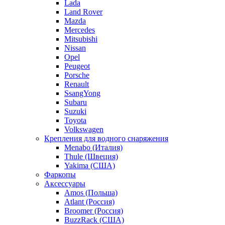
Lada
Land Rover
Mazda
Mercedes
Mitsubishi
Nissan
Opel
Peugeot
Porsche
Renault
SsangYong
Subaru
Suzuki
Toyota
Volkswagen
Крепления для водного снаряжения
Menabo (Италия)
Thule (Швеция)
Yakima (США)
Фаркопы
Аксессуары
Amos (Польша)
Atlant (Россия)
Broomer (Россия)
BuzzRack (США)