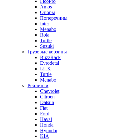
FicoPro
Amos
Опоры
Поперечины
Inter
Menabo
Rola
Turtle
Suzuki
Грузовые корзины
BuzzRack
Evrodetal
LUX
Turtle
Menabo
Рейлинги
Chevrolet
Citroen
Datsun
Fiat
Ford
Haval
Honda
Hyundai
KIA