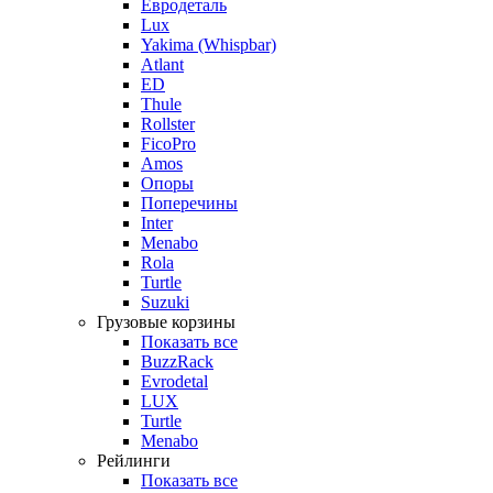
Евродеталь
Lux
Yakima (Whispbar)
Atlant
ED
Thule
Rollster
FicoPro
Amos
Опоры
Поперечины
Inter
Menabo
Rola
Turtle
Suzuki
Грузовые корзины
Показать все
BuzzRack
Evrodetal
LUX
Turtle
Menabo
Рейлинги
Показать все