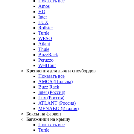
Показать все
Amos
HQ
Inter
LUX
Rollster
Turtle
WESO
Atlant
Thule
BuzzRack
Peruzzo
WellTour
Крепления для лыж и сноубордов
Показать все
AMOS (Польша)
Buzz Rack
Inter (Россия)
Lux (Россия)
ATLANT (Россия)
MENABO (Италия)
Боксы на фаркоп
Багажники на крышу
Показать все
Turtle