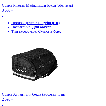
Сумка Piligrim Magnum для бокса (обычная)
3 600 ₽
Производитель:
Piligrim (ED)
Назначение:
Для боксов
Тип аксессуара:
Сумка в бокс
Сумка Атлант для бокса (носовая) 1 шт.
2 690 ₽