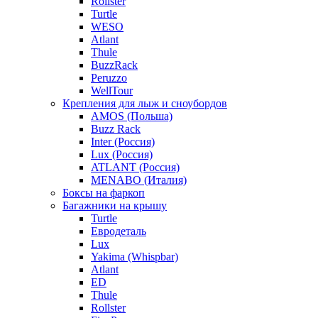
Rollster
Turtle
WESO
Atlant
Thule
BuzzRack
Peruzzo
WellTour
Крепления для лыж и сноубордов
AMOS (Польша)
Buzz Rack
Inter (Россия)
Lux (Россия)
ATLANT (Россия)
MENABO (Италия)
Боксы на фаркоп
Багажники на крышу
Turtle
Евродеталь
Lux
Yakima (Whispbar)
Atlant
ED
Thule
Rollster