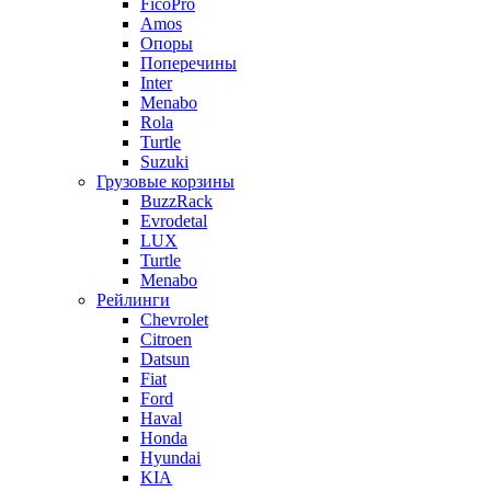
FicoPro
Amos
Опоры
Поперечины
Inter
Menabo
Rola
Turtle
Suzuki
Грузовые корзины
BuzzRack
Evrodetal
LUX
Turtle
Menabo
Рейлинги
Chevrolet
Citroen
Datsun
Fiat
Ford
Haval
Honda
Hyundai
KIA