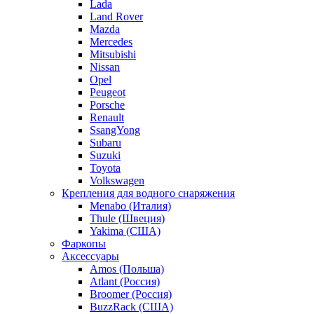
Lada
Land Rover
Mazda
Mercedes
Mitsubishi
Nissan
Opel
Peugeot
Porsche
Renault
SsangYong
Subaru
Suzuki
Toyota
Volkswagen
Крепления для водного снаряжения
Menabo (Италия)
Thule (Швеция)
Yakima (США)
Фаркопы
Аксессуары
Amos (Польша)
Atlant (Россия)
Broomer (Россия)
BuzzRack (США)