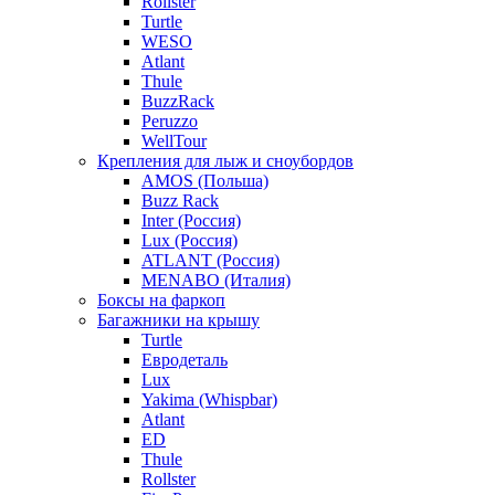
Rollster
Turtle
WESO
Atlant
Thule
BuzzRack
Peruzzo
WellTour
Крепления для лыж и сноубордов
AMOS (Польша)
Buzz Rack
Inter (Россия)
Lux (Россия)
ATLANT (Россия)
MENABO (Италия)
Боксы на фаркоп
Багажники на крышу
Turtle
Евродеталь
Lux
Yakima (Whispbar)
Atlant
ED
Thule
Rollster