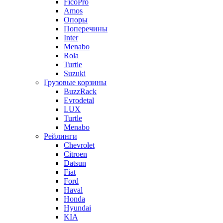
FicoPro
Amos
Опоры
Поперечины
Inter
Menabo
Rola
Turtle
Suzuki
Грузовые корзины
BuzzRack
Evrodetal
LUX
Turtle
Menabo
Рейлинги
Chevrolet
Citroen
Datsun
Fiat
Ford
Haval
Honda
Hyundai
KIA