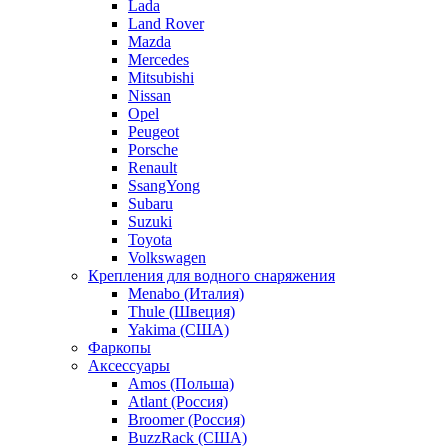
Lada
Land Rover
Mazda
Mercedes
Mitsubishi
Nissan
Opel
Peugeot
Porsche
Renault
SsangYong
Subaru
Suzuki
Toyota
Volkswagen
Крепления для водного снаряжения
Menabo (Италия)
Thule (Швеция)
Yakima (США)
Фаркопы
Аксессуары
Amos (Польша)
Atlant (Россия)
Broomer (Россия)
BuzzRack (США)