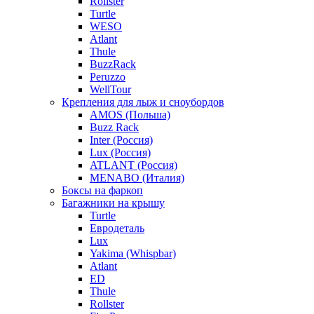
Rollster
Turtle
WESO
Atlant
Thule
BuzzRack
Peruzzo
WellTour
Крепления для лыж и сноубордов
AMOS (Польша)
Buzz Rack
Inter (Россия)
Lux (Россия)
ATLANT (Россия)
MENABO (Италия)
Боксы на фаркоп
Багажники на крышу
Turtle
Евродеталь
Lux
Yakima (Whispbar)
Atlant
ED
Thule
Rollster