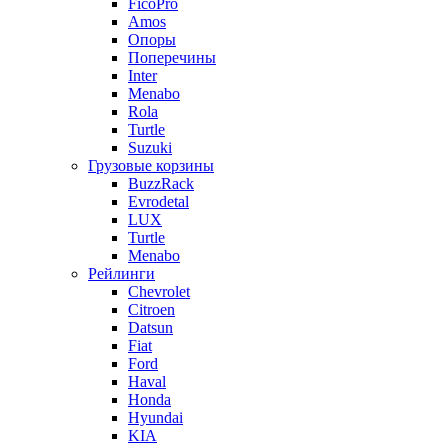
FicoPro
Amos
Опоры
Поперечины
Inter
Menabo
Rola
Turtle
Suzuki
Грузовые корзины
BuzzRack
Evrodetal
LUX
Turtle
Menabo
Рейлинги
Chevrolet
Citroen
Datsun
Fiat
Ford
Haval
Honda
Hyundai
KIA