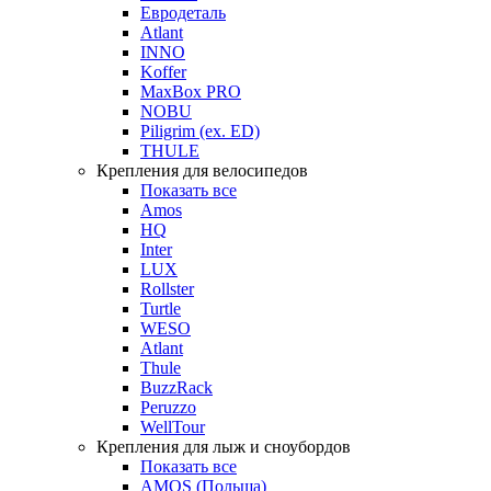
Евродеталь
Atlant
INNO
Koffer
MaxBox PRO
NOBU
Piligrim (ex. ED)
THULE
Крепления для велосипедов
Показать все
Amos
HQ
Inter
LUX
Rollster
Turtle
WESO
Atlant
Thule
BuzzRack
Peruzzo
WellTour
Крепления для лыж и сноубордов
Показать все
AMOS (Польша)