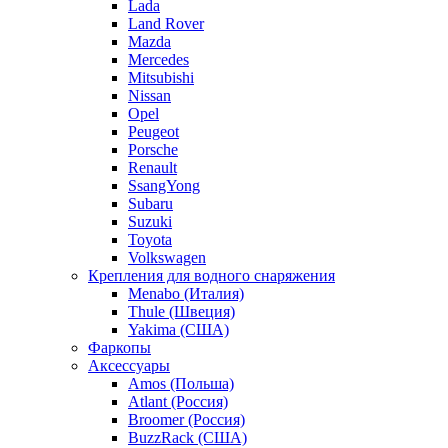
Lada
Land Rover
Mazda
Mercedes
Mitsubishi
Nissan
Opel
Peugeot
Porsche
Renault
SsangYong
Subaru
Suzuki
Toyota
Volkswagen
Крепления для водного снаряжения
Menabo (Италия)
Thule (Швеция)
Yakima (США)
Фаркопы
Аксессуары
Amos (Польша)
Atlant (Россия)
Broomer (Россия)
BuzzRack (США)