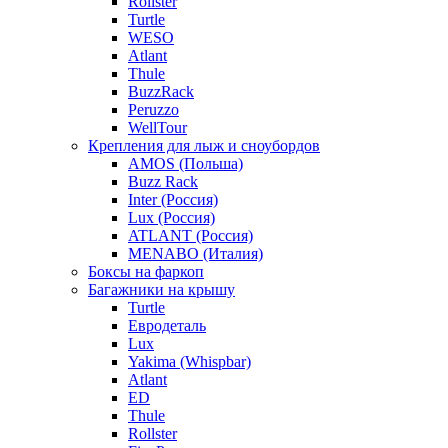
Rollster
Turtle
WESO
Atlant
Thule
BuzzRack
Peruzzo
WellTour
Крепления для лыж и сноубордов
AMOS (Польша)
Buzz Rack
Inter (Россия)
Lux (Россия)
ATLANT (Россия)
MENABO (Италия)
Боксы на фаркоп
Багажники на крышу
Turtle
Евродеталь
Lux
Yakima (Whispbar)
Atlant
ED
Thule
Rollster