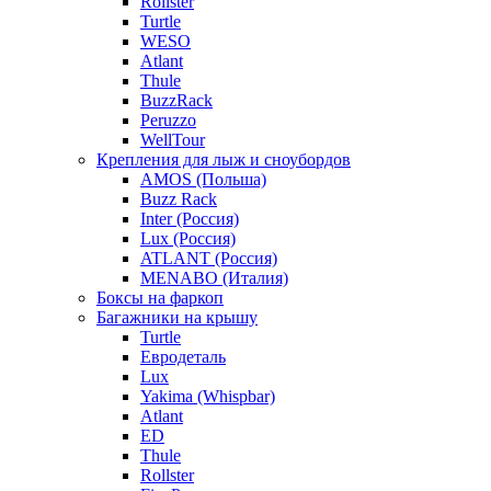
Rollster
Turtle
WESO
Atlant
Thule
BuzzRack
Peruzzo
WellTour
Крепления для лыж и сноубордов
AMOS (Польша)
Buzz Rack
Inter (Россия)
Lux (Россия)
ATLANT (Россия)
MENABO (Италия)
Боксы на фаркоп
Багажники на крышу
Turtle
Евродеталь
Lux
Yakima (Whispbar)
Atlant
ED
Thule
Rollster