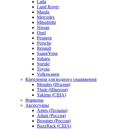
Lada
Land Rover
Mazda
Mercedes
Mitsubishi
Nissan
Opel
Peugeot
Porsche
Renault
SsangYong
Subaru
Suzuki
Toyota
Volkswagen
Крепления для водного снаряжения
Menabo (Италия)
Thule (Швеция)
Yakima (США)
Фаркопы
Аксессуары
Amos (Польша)
Atlant (Россия)
Broomer (Россия)
BuzzRack (США)