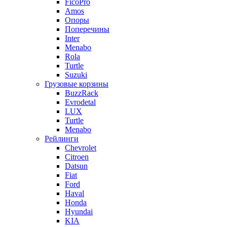
FicoPro
Amos
Опоры
Поперечины
Inter
Menabo
Rola
Turtle
Suzuki
Грузовые корзины
BuzzRack
Evrodetal
LUX
Turtle
Menabo
Рейлинги
Chevrolet
Citroen
Datsun
Fiat
Ford
Haval
Honda
Hyundai
KIA